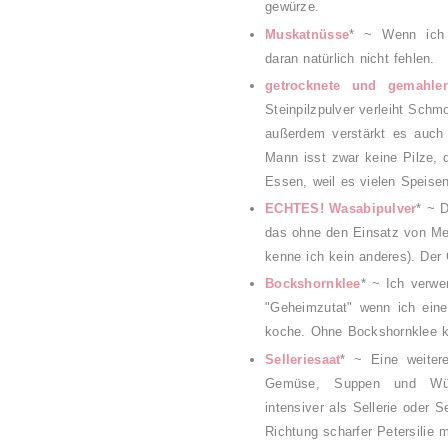
gewürze.
Muskatnüsse
* ~ Wenn ich K
daran natürlich nicht fehlen.
getrocknete und gemahlen
Steinpilzpulver verleiht Sch
außerdem verstärkt es auch
Mann isst zwar keine Pilze, 
Essen, weil es vielen Speise
ECHTES! Wasabipulver
* ~ D
das ohne den Einsatz von Me
kenne ich kein anderes). Der
Bockshornklee
* ~ Ich verwe
"Geheimzutat" wenn ich eine
koche. Ohne Bockshornklee k
Selleriesaat
* ~ Eine weiter
Gemüse, Suppen und Würz
intensiver als Sellerie oder 
Richtung scharfer Petersilie 