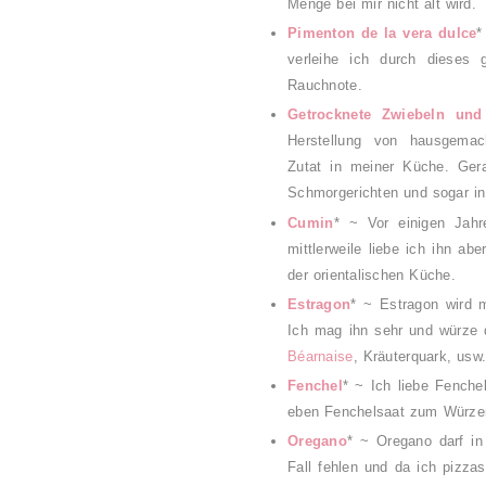
Menge bei mir nicht alt wird.
Pimenton de la vera dulce
*
verleihe ich durch dieses g
Rauchnote.
Getrocknete Zwiebeln un
Herstellung von hausgemac
Zutat in meiner Küche. Ger
Schmorgerichten und sogar i
Cumin
* ~ Vor einigen Jah
mittlerweile liebe ich ihn ab
der orientalischen Küche.
Estragon
* ~ Estragon wird 
Ich mag ihn sehr und würze
Béarnaise
, Kräuterquark, usw
Fenchel
* ~ Ich liebe Fenche
eben Fenchelsaat zum Würze
Oregano
* ~ Oregano darf in
Fall fehlen und da ich pizza