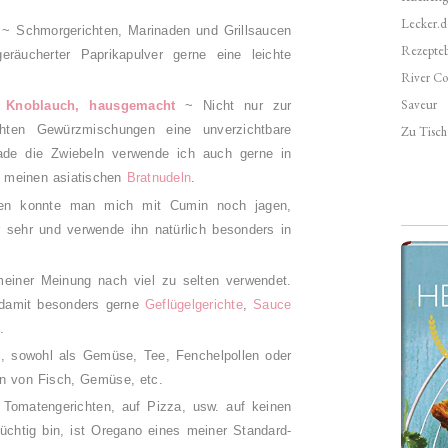
Lecker.d
 ~ Schmorgerichten, Marinaden und Grillsaucen
Rezepte
eräucherter Paprikapulver gerne eine leichte
River Co
Saveur
d Knoblauch, hausgemacht
~ Nicht nur zur
hten Gewürzmischungen eine unverzichtbare
Zu Tisch 
ade die Zwiebeln verwende ich auch gerne in
n meinen asiatischen
Bratnudeln
.
ren konnte man mich mit Cumin noch jagen,
er sehr und verwende ihn natürlich besonders in
meiner Meinung nach viel zu selten verwendet.
 damit besonders gerne
Geflügelgerichte
,
Sauce
..
l, sowohl als Gemüse, Tee, Fenchelpollen oder
n von Fisch, Gemüse, etc.
 Tomatengerichten, auf Pizza, usw. auf keinen
süchtig bin, ist Oregano eines meiner Standard-