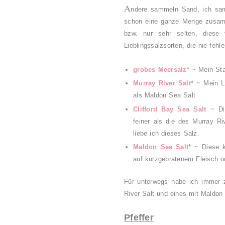
A
ndere sammeln Sand, ich sam
schon eine ganze Menge zusamm
bzw. nur sehr selten, diese v
Lieblingssalzsorten, die nie fehle
grobes Meersalz
* ~
Mein St
Murray River Salt
* ~ Mein Li
als Maldon Sea Salt
Clifford Bay Sea Salt
~ Die
feiner als die des Murray R
liebe ich dieses Salz.
Maldon Sea Salt
* ~ Diese k
auf kurzgebratenem Fleisch o
Für unterwegs habe ich immer 
River Salt und eines mit Maldon
Pfeffer