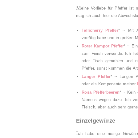
M
eine Vorliebe für Pfeffer ist
mag ich auch hier die Abwechslu
Tellicherry Pfeffer
* ~ Mit A
vorrätig habe und in großen 
Roter Kampot Pfeffer
* ~ Ein
zum Finish verwende. Ich lie
oder Fisch gemahlen und n
Pfeffer, sonst kommen die A
Langer Pfeffer
* ~ Langen Pf
oder als Komponente meiner
Rosa Pfefferbeeren
* ~ Kein 
Namens wegen dazu. Ich verw
Fleisch, aber auch sehr gern
Einzelgewürze
I
ch habe eine riesige Gewürz