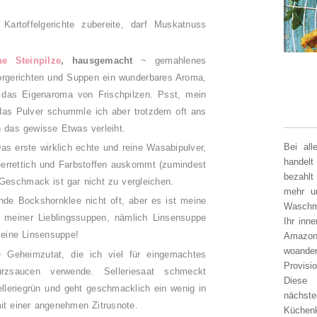
artoffelgerichte zubereite, darf Muskatnuss
e Steinpilze
, hausgemacht
~ gemahlenes
morgerichten und Suppen ein wunderbares Aroma,
 das Eigenaroma von Frischpilzen. Psst, mein
das Pulver schummle ich aber trotzdem oft ans
n das gewisse Etwas verleiht.
Bei al
as erste wirklich echte und reine Wasabipulver,
handelt
errettich und Farbstoffen auskommt (zumindest
bezahlt
 Geschmack ist gar nicht zu vergleichen.
mehr un
nde Bockshornklee nicht oft, aber es ist meine
Waschm
 meiner Lieblingssuppen, nämlich Linsensuppe
Ihr inn
eine Linsensuppe!
Amazon
woander
e Geheimzutat, die ich viel für eingemachtes
Provisi
saucen verwende. Selleriesaat schmeckt
Diese 
Selleriegrün und geht geschmacklich ein wenig in
nächst
mit einer angenehmen Zitrusnote.
Küchen