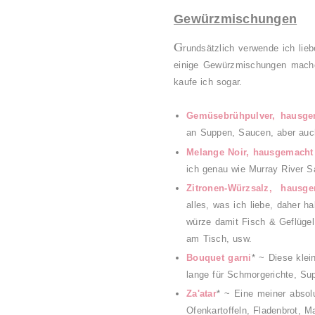
Gewürzmischungen
G
rundsätzlich verwende ich lieb
einige Gewürzmischungen mache
kaufe ich sogar.
Gemüsebrühpulver, hausge
an Suppen, Saucen, aber auch 
Melange Noir, hausgemacht
ich genau wie Murray River S
Zitronen-Würzsalz, hausg
alles, was ich liebe, daher 
würze damit Fisch & Geflügel
am Tisch, usw.
Bouquet garni
* ~ Diese kle
lange für Schmorgerichte, S
Za'atar
* ~ Eine meiner absolu
Ofenkartoffeln, Fladenbrot, 