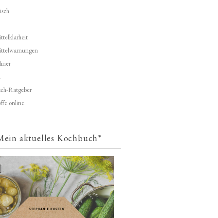
isch
telklarheit
ittelwarnungen
hner
d
ch-Ratgeber
ffe online
Mein aktuelles Kochbuch*