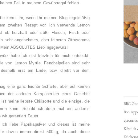
 keinen Fall in meinem Gewürzregal fehlen.
le kennt Ihr, wenn Ihr meinen Blog regelmäßig
dem zweiten Rezept vor. Ich verwende Lemon
gal ob herzhaft oder süß, Fleisch, Fisch oder
n sehr angenehmes, aber feineres Zitrusaroma
e. Mein ABSOLUTES Lieblingsgewürz!
ürz habe ich erst kürzlich für mich entdeckt,
wie von Lemon Myrtle. Fenchelpollen sind sehr
en deshalb erst am Ende, bzw. direkt vor dem
ag eine ganz leichte Schärfe, aber auf keinen
men der anderen Komponenten eines Gerichts
ist meine liebste Chilisorte und die einzige, die
BBC Goo
sieren kann. Sobald ich doch mal ein anderes
Bon Appé
 wir garantiert Feuer.
epicuriou
 Ich liebe Paprikapulver und dieses ist meine
Köstlich
e mir davon immer direkt 500 g, da auch diese
Kücheng