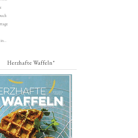
e
buch
ttage
in...
Herzhafte Waffeln*