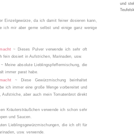
und ste
Teufelsk
er Einzelgewürze, da ich damit feiner dosieren kann,
 ich mir aber gerne selbst und einige ganz wenige
macht
~ Dieses Pulver verwende ich sehr oft
fein dosiert in Aufstrichen, Marinaden, usw.
~ Meine absolute Lieblingspfeffermischung, die
alt immer parat habe.
emacht
~ Diese Gewürzmischung beinhaltet
habe ich immer eine große Menge vorbereitet und
, Aufstriche, aber auch mein Tomatenbrot direkt
inen Kräutersträußchen verwende ich schon sehr
uppen und Saucen.
ten Lieblingsgewürzmischungen, die ich oft für
Marinaden, usw. verwende.