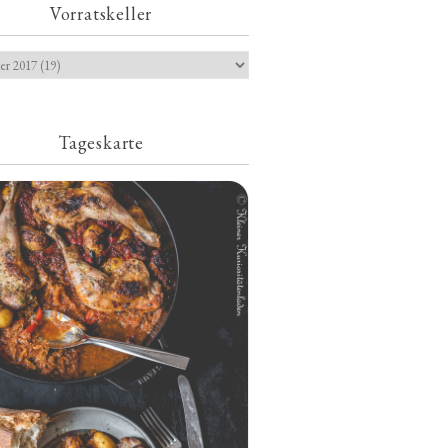
Vorratskeller
Tageskarte
Geschmorte Hähnchenschenkel auf
Paprikakraut und kleinen Kartoffeln