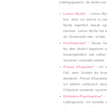
Lieblingsgewürze, die dürfen auf
Lemon Myrtle
* ~ Lemon Myrt
lest, denn sie kommt in je
Myrtle eigentlich überall, e
Gemüse. Lemon Myrtle hat ei
als Zitronensaft oder -schal
Fenchelpollen
* ~ Dieses Gew
bin aber ähnlich begeistert 
hitzeempfindlich und sollt
Servieren verwendet werden.
Piment d'Espelette
* ~ Ich m
Fall, wenn Schärfe die Aro
überdeckt. Piment d'Espelette 
ich wirklich verlässlich do
Chilipulver verwende, spucken
Delikatess-Paprikapulver
* ~
Lieblingssorte. Ich bestell