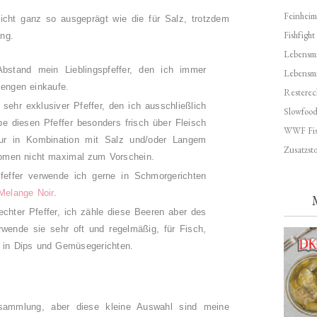
Feinheim
 nicht ganz so ausgeprägt wie die für Salz, trotzdem
Fishfight
ng.
Lebensmit
bstand mein Lieblingspfeffer, den ich immer
Lebensm
Mengen einkaufe.
Resterec
 sehr exklusiver Pfeffer, den ich ausschließlich
Slowfoo
be diesen Pfeffer besonders frisch über Fleisch
WWF Fis
ur in Kombination mit Salz und/oder Langem
Zusatzsto
romen nicht maximal zum Vorschein.
effer verwende ich gerne in Schmorgerichten
Melange Noir
.
echter Pfeffer, ich zähle diese Beeren aber des
ende sie sehr oft und regelmäßig, für Fisch,
e in Dips und Gemüsegerichten.
sammlung, aber diese kleine Auswahl sind meine