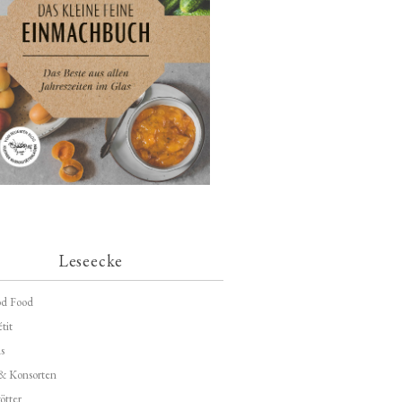
Leseecke
d Food
tit
s
 & Konsorten
ötter