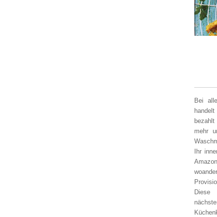
Bei al
handelt
bezahlt
mehr un
Waschm
Ihr inn
Amazon
woander
Provisi
Diese 
nächst
Küchen