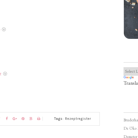
e
ⓥ
z
ⓥ
Transla
Tags:
Rezeptregister
Bruderha
De Öko 
Demeter