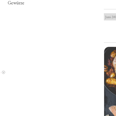
Gewürze
e
ⓥ