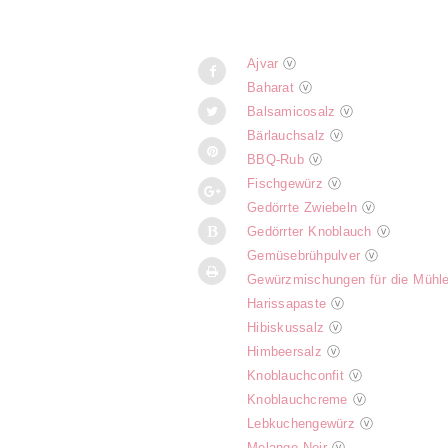
Ajvar
ⓥ
Baharat
ⓥ
Balsamicosalz
ⓥ
Bärlauchsalz
ⓥ
BBQ-Rub
ⓥ
Fischgewürz
ⓥ
Gedörrte Zwiebeln
ⓥ
Gedörrter Knoblauch
ⓥ
Gemüsebrühpulver
ⓥ
Gewürzmischungen für die Mühl
Harissapaste
ⓥ
Hibiskussalz
ⓥ
Himbeersalz
ⓥ
Knoblauchconfit
ⓥ
Knoblauchcreme
ⓥ
Lebkuchengewürz
ⓥ
Melange Noir
ⓥ