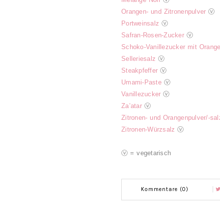
Orangen- und Zitronenpulver
ⓥ
Portweinsalz
ⓥ
Safran-Rosen-Zucker
ⓥ
Schoko-Vanillezucker mit Orang
Selleriesalz
ⓥ
Steakpfeffer
ⓥ
Umami-Paste
ⓥ
Vanillezucker
ⓥ
Za’atar
ⓥ
Zitronen- und Orangenpulver/-sal
Zitronen-Würzsalz
ⓥ
ⓥ = vegetarisch
Kommentare (0)