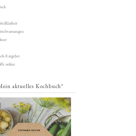
isch
telklarheit
ittelwarnungen
hner
d
ch-Ratgeber
ffe online
Mein aktuelles Kochbuch*