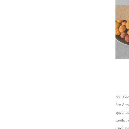
BBC Goo
Bon Appé
epicuriou
Köstlich
Kücheng