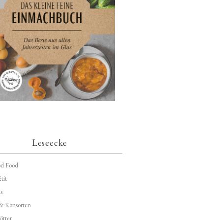
Leseecke
d Food
tit
s
 & Konsorten
ötter