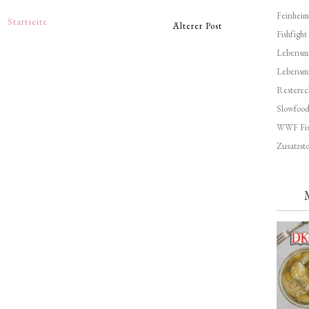
Feinheim
Startseite
Älterer Post
Fishfight
Lebensmit
Lebensm
Resterec
Slowfoo
WWF Fis
Zusatzsto