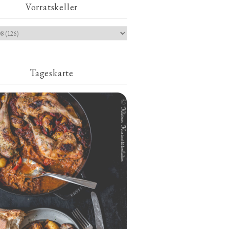
Vorratskeller
Tageskarte
Geschmorte Hähnchenschenkel auf
Paprikakraut und kleinen Kartoffeln