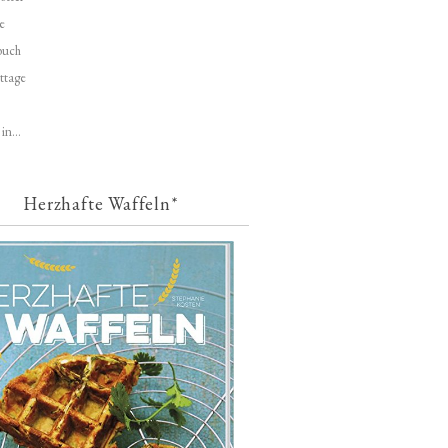
e
buch
ttage
in...
Herzhafte Waffeln*