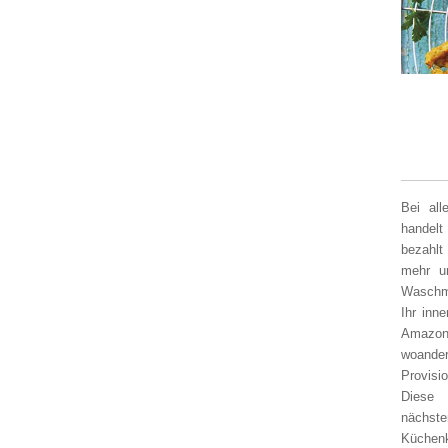
Bei al
handelt
bezahlt
mehr un
Waschm
Ihr inn
Amazon
woander
Provisi
Diese 
nächst
Küchen