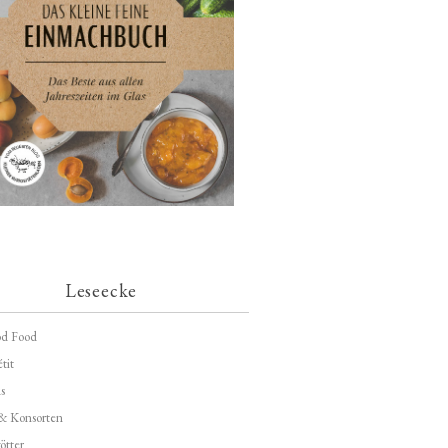
Leseecke
d Food
tit
s
 & Konsorten
ötter