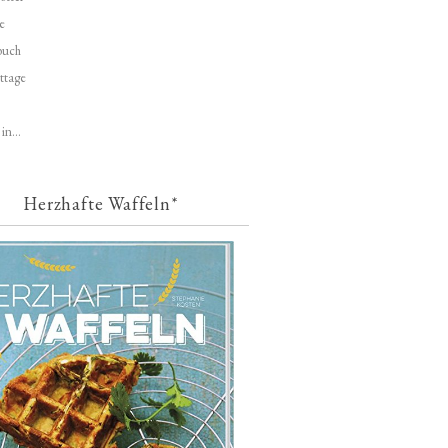
e
buch
ttage
in...
Herzhafte Waffeln*