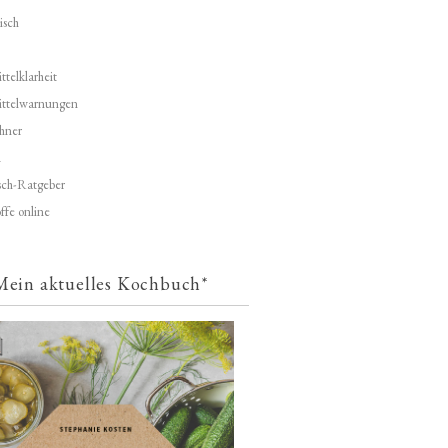
isch
telklarheit
ittelwarnungen
hner
d
ch-Ratgeber
ffe online
Mein aktuelles Kochbuch*