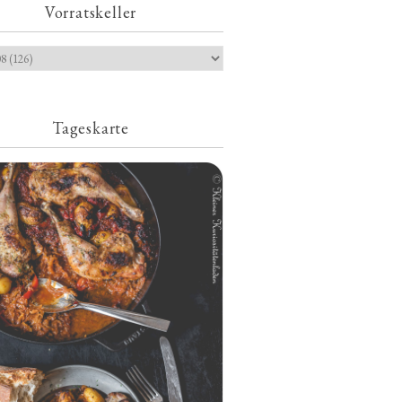
Vorratskeller
Tageskarte
Geschmorte Hähnchenschenkel auf
Paprikakraut und kleinen Kartoffeln