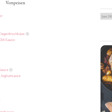
Vorspeisen
er
Ziegenfrischkäse
ⓥ
Dill-Sauce
-Sauce
ⓥ
-Joghurtsauce
e
landsauce