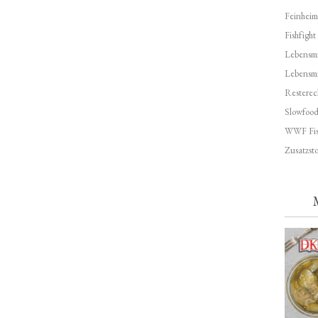
Feinheim
Fishfight
Lebensmit
Lebensm
Resterec
Slowfoo
WWF Fis
Zusatzsto