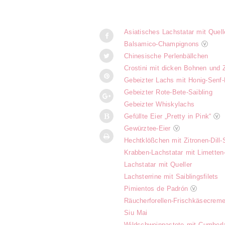
Asiatisches Lachstatar mit Quell
Balsamico-Champignons
ⓥ
Chinesische Perlenbällchen
Crostini mit dicken Bohnen und 
Gebeizter Lachs mit Honig-Senf-
Gebeizter Rote-Bete-Saibling
Gebeizter Whiskylachs
Gefüllte Eier „Pretty in Pink“
ⓥ
Gewürztee-Eier
ⓥ
Hechtklößchen mit Zitronen-Dill
Krabben-Lachstatar mit Limetten
Lachstatar mit Queller
Lachsterrine mit Saiblingsfilets
Pimientos de Padrón
ⓥ
Räucherforellen-Frischkäsecrem
Siu Mai
Wildschweinpastete mit Cumber