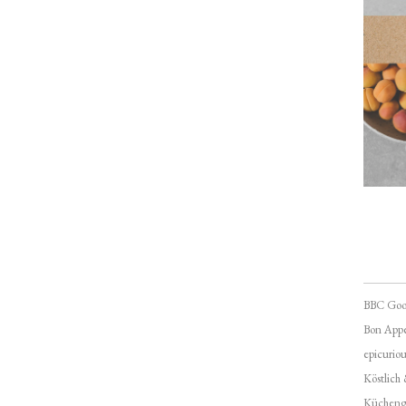
BBC Goo
Bon Appé
epicuriou
Köstlich
Kücheng