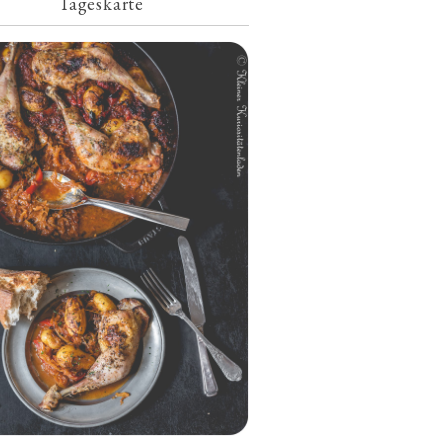
Tageskarte
Geschmorte Hähnchenschenkel auf
Paprikakraut und kleinen Kartoffeln