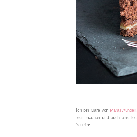
I
ch bin Mara von
MarasWunderl
breit machen und euch eine lec
freue! ♥