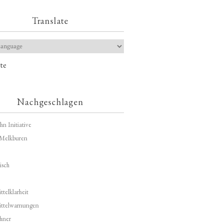
Translate
te
Nachgeschlagen
hn Initiative
Melkburen
isch
telklarheit
ittelwarnungen
hner