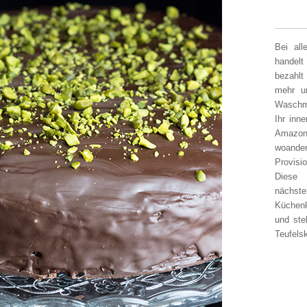
Bei al
handelt
bezahlt
mehr un
Waschm
Ihr inn
Amazon
woander
Provisi
Diese 
nächst
Küchen
und ste
Teufelsk