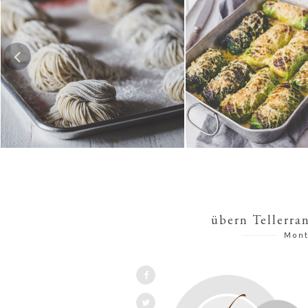
Hausgemachte Ramen-Nudeln
Risotto-Wirsing-R
übern Tellerra
Mont