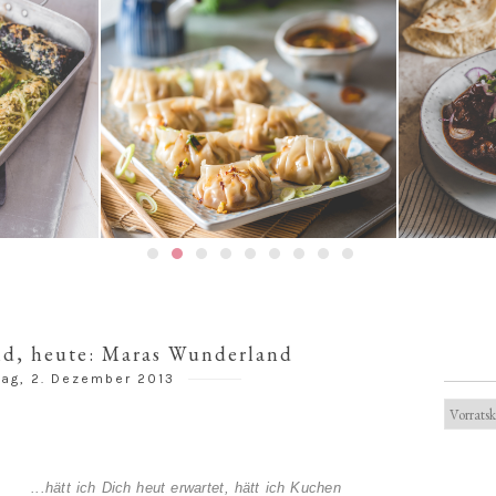
Gedämpfte Jiaozi mit
ouladen
Schweinefleischfüllung | 餃子 / 饺
Texanis
子
nd, heute: Maras Wunderland
ag, 2. Dezember 2013
...hätt ich Dich heut erwartet, hätt ich Kuchen