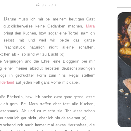
da
♫♩♪♬♪
...
D
arum muss ich mir bei meinem heutigen Gast
glücklicherweise keine Gedanken machen,
Mara
bringt den Kuchen, bzw. sogar eine Torte!, nämlich
selbst mit und weil wir beide das ganze
Prachtstück natürlich nicht alleine schaffen,
chen ab - so sind wir zu Euch! ;o)
 Vergnügen und die Ehre, eine Bloggerin bei mir
g einer meiner absolut liebsten deutschsprachigen
ogs in gedruckter Form zum "ins Regal stellen"
derland
auf jeden Fall ganz vorne mit dabei.
große Bäckerin, bzw. ich backe zwar ganz gerne, esse
lich gern. Bei Mara treffen aber fast alle Kuchen,
Geschmack. Ab und zu mischt sie "Ihr wisst schon
 natürlich gar nicht, aber ich bin da tolerant ;o)
zwischendurch auch immer mal etwas Herzhaftes, die