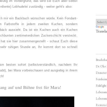
utig im Vordergrund, das wird sie Euch aber selbst
erdiente) Lobhudelei zuständig - weiter geht's also:
ich mir ein Backbuch wünschen würde. Kein Fondant-
en Farbstoffe in jedem zweiten Kuchen, sondern
äck aussieht. Da ist ein Kuchen auch ein Kuchen
Transla
tschbunten zentimeterdicken Zuckerschicht versteckt.
hat sie hier zusammengestellt - schaut Euch diese
 sehr ruhigen Stunde an, Ihr kommt dort so schnell
Bruderha
 am besten sofort (selbstverständlich, nachdem Ihr
De Öko 
habt), bei Mara vorbeischauen und ausgiebig in ihrem
Demeter
ch!
Feinheim
Fishfight
ang auf und Bühne frei für Mara!
Lebensmit
Lebensm
Resterec