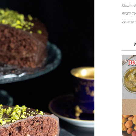
Slowfoo
WWF Fis
Zusatzsto