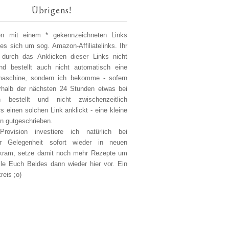
Übrigens!
len mit einem * gekennzeichneten Links
 es sich um sog. Amazon-Affiliatelinks. Ihr
 durch das Anklicken dieser Links nicht
d bestellt auch nicht automatisch eine
aschine, sondern ich bekomme - sofern
erhalb der nächsten 24 Stunden etwas bei
 bestellt und nicht zwischenzeitlich
s einen solchen Link anklickt - eine kleine
on gutgeschrieben.
Provision investiere ich natürlich bei
er Gelegenheit sofort wieder in neuen
kram, setze damit noch mehr Rezepte um
lle Euch Beides dann wieder hier vor. Ein
reis ;o)