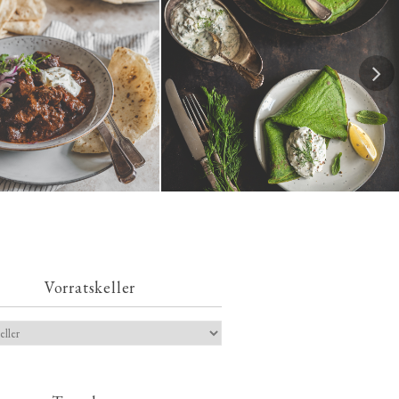
Spinatpfannkuchen mit
ches Chili con Carne
Kräuterquark
Vorratskeller