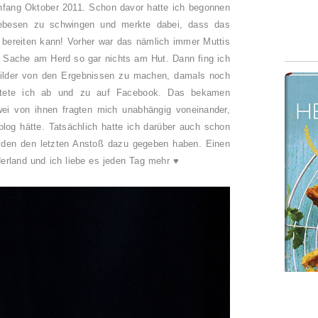
Anfang Oktober 2011. Schon davor hatte ich begonnen
eebesen zu schwingen und merkte dabei, dass das
bereiten kann! Vorher war das nämlich immer Muttis
r Sache am Herd so gar nichts am Hut. Dann fing ich
Bilder von den Ergebnissen zu machen, damals noch
tete ich ab und zu auf Facebook. Das bekamen
wei von ihnen fragten mich unabhängig voneinander,
og hätte. Tatsächlich hatte ich darüber auch schon
iden den letzten Anstoß dazu gegeben haben. Einen
rland und ich liebe es jeden Tag mehr ♥