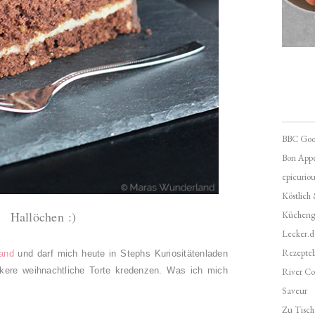
BBC Goo
Bon Appé
epicuriou
Köstlich
Hallöchen :)
Kücheng
Lecker.d
Rezepte
and
und darf mich heute in Stephs Kuriositätenladen
kere weihnachtliche Torte kredenzen. Was ich mich
River Co
Saveur
Zu Tisch 