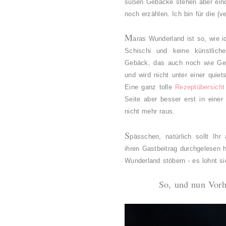
süßen Gebäcke stehen aber einde
noch erzählen. Ich bin für die (v
M
aras Wunderland
ist so, wie 
Schischi und keine künstlich
Gebäck, das auch noch wie Geb
und wird nicht unter einer quie
Eine ganz tolle
Rezeptübersicht
Seite aber besser erst in einer
nicht mehr raus.
S
pässchen, natürlich sollt Ihr
ihren Gastbeitrag durchgelesen 
Wunderland stöbern - es lohnt si
So, und nun Vorh