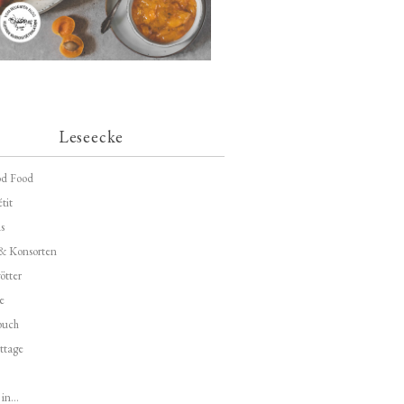
Leseecke
d Food
tit
s
 & Konsorten
ötter
e
buch
ttage
in...