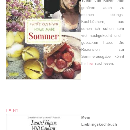
Yvette van Boven. Alle
gehören auch zu
meinen Lieblings-
Kochbüchern, aus
denen ich schon sehr
viel nachgekocht und -
gebacken habe. Die
Rezension zur
Sommerausgabe könnt
Ihr
hier
nachlesen.
I ❤ NY
Mein
Lieblingskochbuch