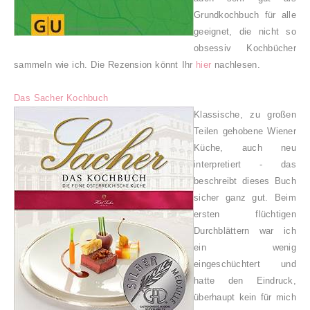
Grundkochbuch für alle
geeignet, die nicht so
obsessiv Kochbücher
sammeln wie ich.
Die Rezension könnt Ihr
hier
nachlesen.
Das Sacher Kochbuch
K
lassische, zu großen
Teilen gehobene Wiener
Küche, a
uch neu
interpretiert - das
beschreibt dieses Buch
sicher ganz gut. Beim
ersten flüchtigen
Durchblättern war ich
ein wenig
eingeschüchtert und
hatte den Eindruck,
überhaupt kein für mich