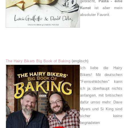
gebracht,
Pasta - eine
Kunst
ist aber mein
absoluter Favorit.
The Hairy Bikers Big Book of Baking
(englisch)
Ich liebe die Hairy
Bikers! Mit deutschen
"Fernsehköchen" kann
ich ja überhaupt nichts
anfangen, mit britischen
dafür umso mehr. Dave
Myers und Si King sind
sicher keine
begnadeten