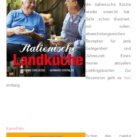
die italienische Küche
wieder erweckt hat.
Sehr schön illustriert,
mit tollen,
abwechslungsreichen
Rezepten für jede
Gelegenheit und
Jahreszeit. Eines
meiner aktuellen
Lieblingsbücher. Zur
Rezension geht es
hier
entlang.
Kartoffeln
Schon das zweite