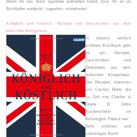
Wenn Ihr das Buch irgendwo auftreiben könnt, bzw. Ihr es im
Buchladen entdeckt: zugreifen, mitnehmen!
Königlich und Köstlich: Rezepte und Geschichten aus dem
britischen Königshaus
In diesem wirklich
schönen Kochbuch geht
es um Rezepte,
Geschichten und
Dekoideen aus dem
britischen Königshaus.
Die Rezepte stammen
von Carolyn Robb, die
zu Zeit von Charles &
Diana 11 Jahre
Küchenchefin im
Kensington Palace war.
Sehr schönes und
vielseitiges Buch!