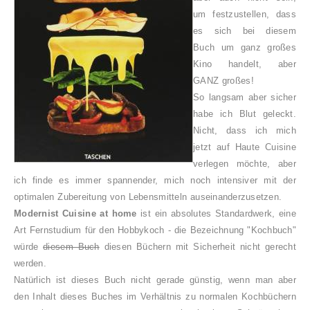
um festzustellen, dass
es sich bei diesem
Buch um ganz großes
Kino handelt, aber
GANZ großes!
So langsam aber sicher
habe ich Blut geleckt.
Nicht, dass ich mich
jetzt auf Haute Cuisine
verlegen möchte, aber
ich finde es immer spannender, mich noch intensiver mit der
optimalen Zubereitung von Lebensmitteln auseinanderzusetzen.
Modernist Cuisine at home
ist ein absolutes Standardwerk, eine
Art Fernstudium für den Hobbykoch - die Bezeichnung "Kochbuch"
würde
diesem Buch
diesen Büchern mit Sicherheit nicht gerecht
werden.
Natürlich ist dieses Buch nicht gerade günstig, wenn man aber
den Inhalt dieses Buches im Verhältnis zu normalen Kochbüchern