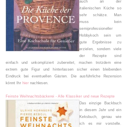
auch an der
italienischen Küche so
sehr schätze. Man
muss kein
semiprofessioneller
Hobbykoch sein um
gute Ergebnisse zu
erzielen, sondern viele
der Rezepte sind
einfach und unkompliziert zubereitet, machen trotzdem eine
extrem gute Figur und hinterlassen sicher einen bleibenden
Eindruck bei eventuellen Gästen. Die ausführliche Rezension
könnt Ihr
hier
nachlesen.
Feinste Weihnachtsbäckerei - Alle Klassiker und neue Rezepte
Das einzige Backbuch
in diesem Jahr und ein
Keksbuch, genau wie
ich es mir vorstelle.