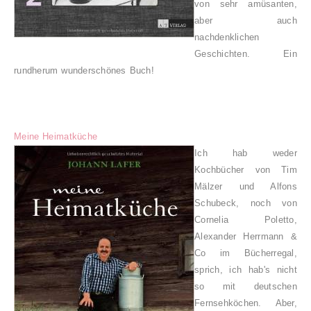
von sehr amüsanten,
aber auch
nachdenklichen
Geschichten. Ein
rundherum wunderschönes Buch!
Meine Heimatküche
Ich hab weder
Kochbücher von Tim
Mälzer und Alfons
Schubeck, noch von
Cornelia Poletto,
Alexander Herrmann &
Co im Bücherregal,
sprich, ich hab's nicht
so mit deutschen
Fernsehköchen. Aber,