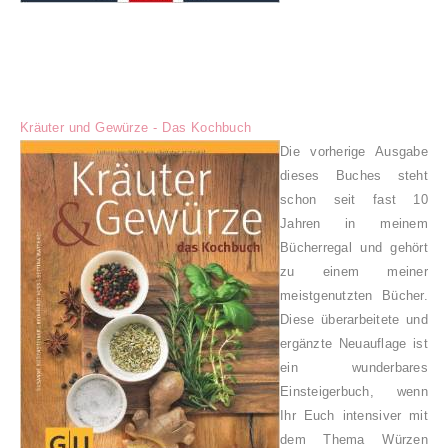
Kräuter und Gewürze - Das Kochbuch
Die vorherige Ausgabe
dieses Buches steht
schon seit fast 10
Jahren in meinem
Bücherregal und gehört
zu einem meiner
meistgenutzten Bücher.
Diese überarbeitete und
ergänzte Neuauflage ist
ein wunderbares
Einsteigerbuch, wenn
Ihr Euch intensiver mit
dem Thema Würzen