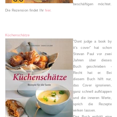
beschäftigen möchtet.
Die Rezension findet Ihr
hier
.
Küchenschätze
"Dont judge a book by
it's cover" hat schon
Stevan Paul vor zwei
Jahren über dieses
Buch geschrieben -
Recht hat er. Bei
diesem Buch hilft nur,
das Cover ignorieren,
ganz schnell aufklappen
und die inneren Werte,
sprich die Rezepte
wirken lassen.
Das Buch enthält eine