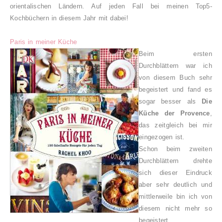
orientalischen Ländern. Auf jeden Fall bei meinen Top5-
Kochbüchern in diesem Jahr mit dabei!
Paris in meiner Küche
Beim ersten
Durchblättern war ich
von diesem Buch sehr
begeistert und fand es
sogar besser als
Die
Küche der Provence
,
das zeitgleich bei mir
eingezogen ist.
Schon beim zweiten
Durchblättern drehte
sich dieser Eindruck
aber sehr deutlich und
mittlerweile bin ich von
diesem nicht mehr so
begeistert.