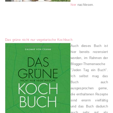
hier
nachlesen.
Das grüne nicht nur vegetarische Kochbuch
Auch dieses Buch ist
hier bereits rezensiert
worden, im Rahmen der
Blogger-Themenwoche
"Jeden Tag ein Buch".
Ich selbst mag das
Buch auch
ausgesprochen gerne,
die enthaltenen Rezepte
sind enorm vielfältig
und das Buch dadurch
auch sehr gut als