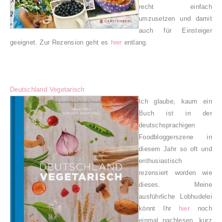
recht einfach
umzusetzen und damit
auch für Einsteiger
geeignet.
Zur Rezension geht es
hier
entlang.
Deutschland Vegetarisch
Ich glaube, kaum ein
Buch ist in der
deutschsprachigen
Foodbloggerszene in
diesem Jahr so oft und
enthusiastisch
rezensiert worden wie
dieses. Meine
ausführliche Lobhudelei
könnt Ihr
hier
noch
einmal nachlesen, kurz