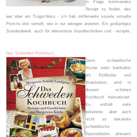
in Frage kommendes
Rezept zu finden, das
war aber ein Trugschluss - ich hab mittlerweile soviele virtuelle
Post-its drin verteilt, wie in nur wenigen anderen. Ein großartiges
Standardwerk, auch für elementare Grundtechniken und - rezepte.
Das Schweden Kochbuch
Dass schwedische
Küche mehr beinhaltet
als Köttbullar und
Knäckebrot, wird in
diesem schönen
Kochbuch thematisiert.
Es enthält viele
bekannte, aber auch
nicht so bekannte
schwedische
Spezialitäten, allesamt