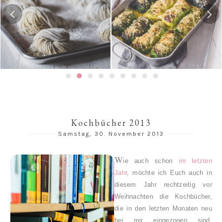
Gedämpfte Jiaozi mit
Risotto-Wirsing-Rouladen
Schweinefleischfüllung | 餃
子 / 饺子
Kochbücher 2013
Samstag, 30. November 2013
W
ie auch schon
im letzten
Jahr
, möchte ich Euch auch in
diesem Jahr rechtzeitig vor
Weihnachten die Kochbücher,
die in den letzten Monaten neu
bei mir eingezogen sind,