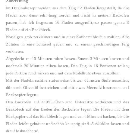
Zubereitung
Im Originalrezept werden aus dem Teig 12 Fladen hergestellt, da die
Fladen aber dann sehr lang werden und nicht in meinen Backofen
passen, hab ich insgesamt 16 Fladen ausgerollt, so passen genau 3
Fladen auf ein Backblech.
Norialgen grob zerkleinern und in einer Kaffeemühle fein mahlen.
Alle
Zutaten in eine Schüssel geben und zu einem geschmeidigen Teig
verkneten.
Abgedeckt ca. 15 Minuten ruhen lassen.
Erneut 3 Minuten kneten und
nochmals 20 Minuten ruhen lassen.
Den Teig in 16 Portionen teilen,
jede Portion rund wirken und mit dem Nudelholz etwas ausrollen.
Mit der Nudelmaschine stufenweise bis zur dünnsten Stufe ausrollen,
dünn mit Olivenöl bestreichen und mit etwas Meersalz bestreuen - auf
Backpapier legen.
Den Backofen auf 230°C Ober- und Unterhitze vorheizen und das
Backblech auf den Boden des Backofens legen.
Die Fladen mit dem
Backpapier auf das Backblech legen und ca. 4 Minuten backen, bis die
Fladen leicht gebräunt und schön knusprig sind.
Auskühlen lassen und
drauf losknabbern!