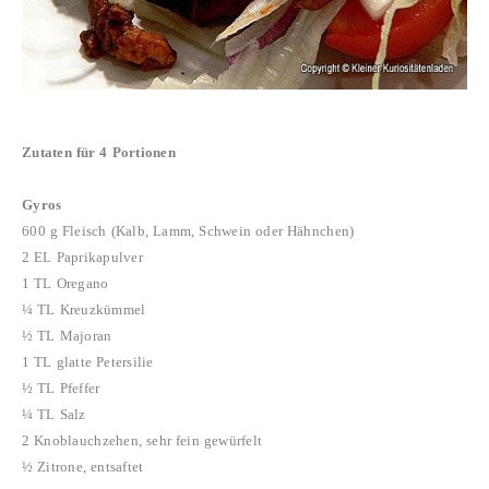
Zutaten für 4 Portionen
Gyros
600 g Fleisch (Kalb, Lamm, Schwein oder Hähnchen)
2 EL Paprikapulver
1 TL Oregano
¼ TL Kreuzkümmel
½ TL Majoran
1 TL glatte Petersilie
½ TL Pfeffer
¼ TL Salz
2 Knoblauchzehen, sehr fein gewürfelt
½ Zitrone, entsaftet