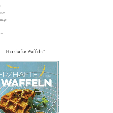
e
buch
ttage
in...
Herzhafte Waffeln*