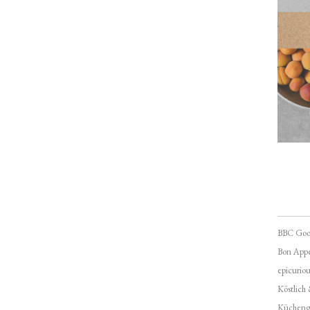
BBC Goo
Bon Appé
epicuriou
Köstlich
Kücheng