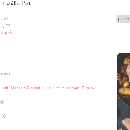
Gefüllte Pasta
ta
ⓥ
ung
ⓥ
lung
ⓥ
um
violi
 mit Mangold-Ricottafüllung und flüssigem Eigelb-
ⓥ
r
ⓥ