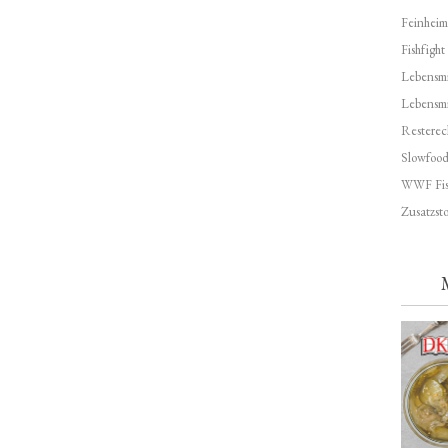
Feinheim
Fishfight
Lebensmit
Lebensm
Resterec
Slowfoo
WWF Fis
Zusatzsto