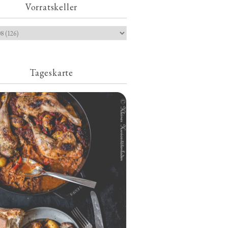
Vorratskeller
Tageskarte
Geschmorte Hähnchenschenkel auf
Paprikakraut und kleinen Kartoffeln