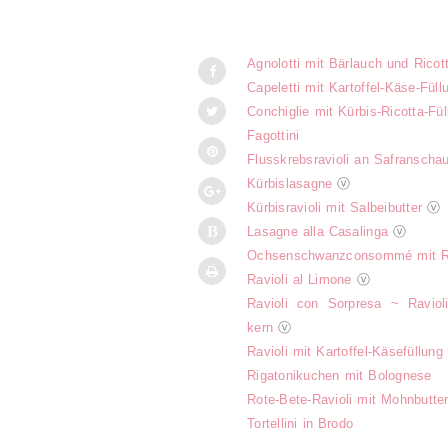
Agnolotti mit Bärlauch und Ricot
Capeletti mit Kartoffel-Käse-Füll
Conchiglie mit Kürbis-Ricotta-Fül
Fagottini
Flusskrebsravioli an Safranscha
Kürbislasagne
ⓥ
Kürbisravioli mit Salbeibutter
ⓥ
Lasagne alla Casalinga
ⓥ
Ochsenschwanzconsommé mit Ra
Ravioli al Limone
ⓥ
Ravioli con Sorpresa ~ Ravioli
kern
ⓥ
Ravioli mit Kartoffel-Käsefüllung
Rigatonikuchen mit Bolognese
Rote-Bete-Ravioli mit Mohnbutte
Tortellini in Brodo