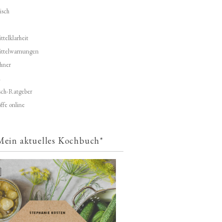
isch
telklarheit
ittelwarnungen
hner
d
ch-Ratgeber
ffe online
Mein aktuelles Kochbuch*