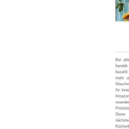
Bei al
handelt
bezahlt
mehr un
Waschm
Ihr inn
Amazon
woander
Provisi
Diese 
nächst
Küchen