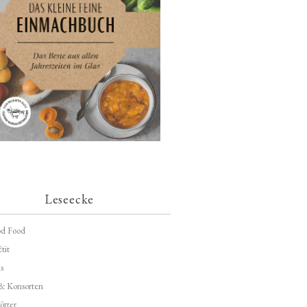
Leseecke
d Food
tit
s
 & Konsorten
ötter