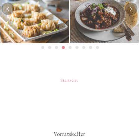
Spinatpfannkuchen mi
| 餃
Texanisches Chili con Carne
Kräuterquark
Startseite
Vorratskeller