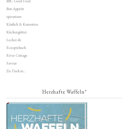
BBC Good Food
Bon Appétit
epicurious
Köstlich & Konsorten
Küchengötter
Lecker.de
Rezeptebuch
River Cottage
Saveur
Zu Tisch in...
Herzhafte Waffeln*