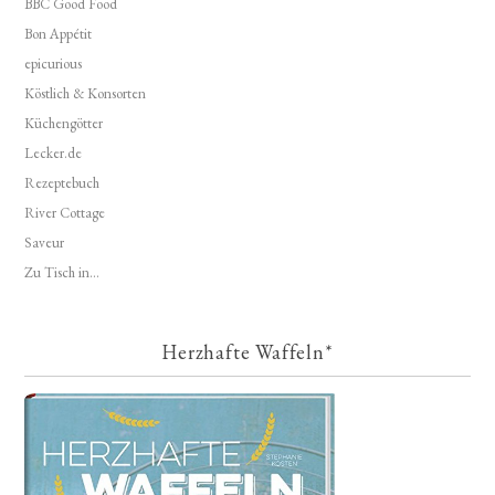
BBC Good Food
Bon Appétit
epicurious
Köstlich & Konsorten
Küchengötter
Lecker.de
Rezeptebuch
River Cottage
Saveur
Zu Tisch in...
Herzhafte Waffeln*