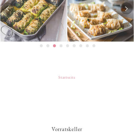
Gedämpfte Jiaozi mit
Risotto-Wirsing-Rouladen
Schweinefleischfüllung | 餃
子 / 饺子
Startseite
Vorratskeller