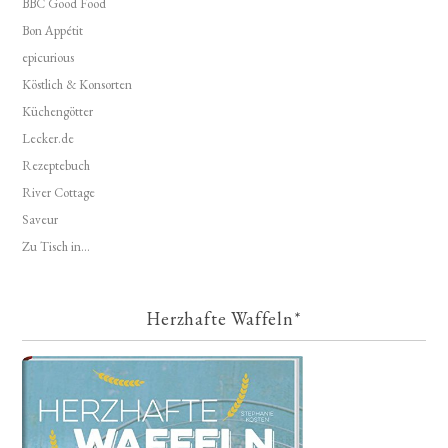
BBC Good Food
Bon Appétit
epicurious
Köstlich & Konsorten
Küchengötter
Lecker.de
Rezeptebuch
River Cottage
Saveur
Zu Tisch in...
Herzhafte Waffeln*