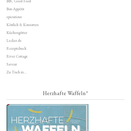
BBC Good Food
Bon Appétit
epicurious
Köstlich & Konsorten
Küchengötter
Lecker.de
Rezeptebuch
River Cottage
Saveur
Zu Tisch in...
Herzhafte Waffeln*