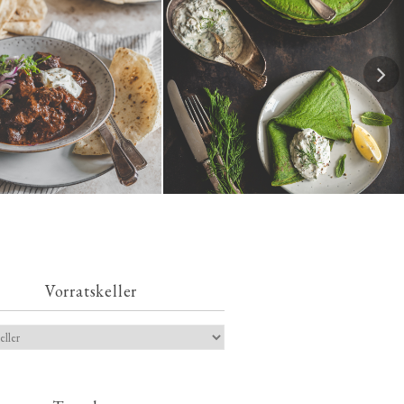
Spinatpfannkuchen mit
ches Chili con Carne
Kräuterquark
Vorratskeller