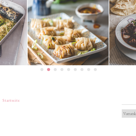
Gedämpfte Jiaozi mit
ouladen
Schweinefleischfüllung | 餃子 / 饺
Texanis
子
Startseite