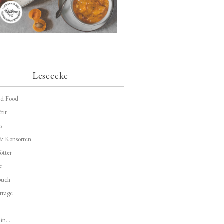
Leseecke
d Food
tit
s
 & Konsorten
ötter
e
buch
ttage
in...