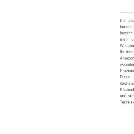
Bei al
handelt
bezahlt
mehr un
Waschm
Ihr inn
Amazon
woander
Provisi
Diese 
nächst
Küchen
und ste
Teufelsk