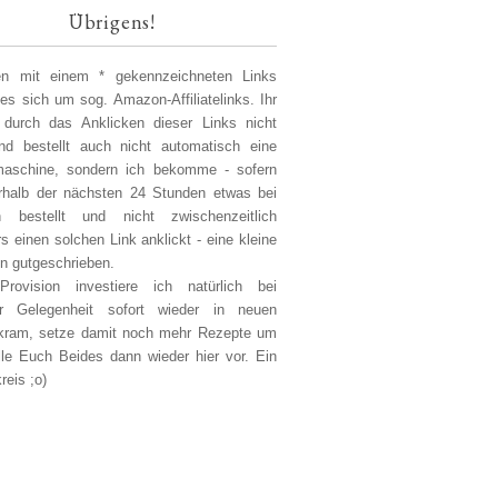
Übrigens!
len mit einem * gekennzeichneten Links
 es sich um sog. Amazon-Affiliatelinks. Ihr
 durch das Anklicken dieser Links nicht
d bestellt auch nicht automatisch eine
aschine, sondern ich bekomme - sofern
erhalb der nächsten 24 Stunden etwas bei
 bestellt und nicht zwischenzeitlich
s einen solchen Link anklickt - eine kleine
on gutgeschrieben.
Provision investiere ich natürlich bei
er Gelegenheit sofort wieder in neuen
kram, setze damit noch mehr Rezepte um
lle Euch Beides dann wieder hier vor. Ein
reis ;o)