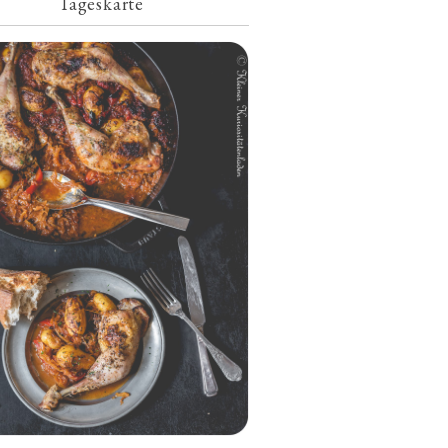
Tageskarte
Geschmorte Hähnchenschenkel auf
Paprikakraut und kleinen Kartoffeln