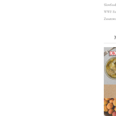
Slowfoo
WWF Fis
Zusatzsto