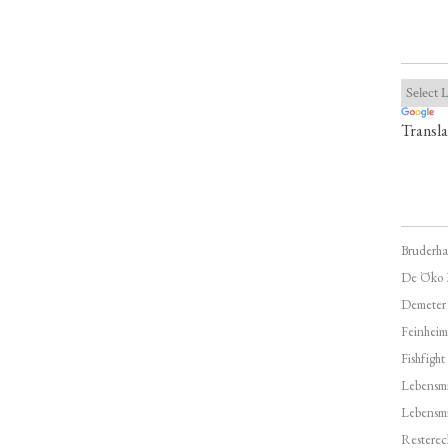
Transla
Bruderha
De Öko 
Demeter
Feinheim
Fishfight
Lebensmit
Lebensm
Resterec