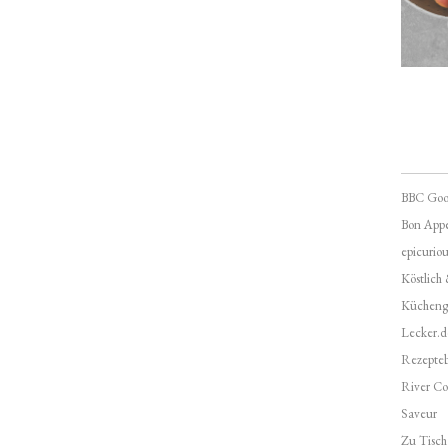
BBC Goo
Bon Appé
epicuriou
Köstlich
Kücheng
Lecker.d
Rezepte
River Co
Saveur
Zu Tisch 