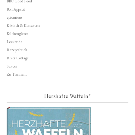
BBC Good Food
Bon Appétit
epicurious
Köstlich & Konsorten
Küchengötter
Lecker.de
Rezeptebuch
River Cottage
Saveur
Zu Tisch in...
Herzhafte Waffeln*