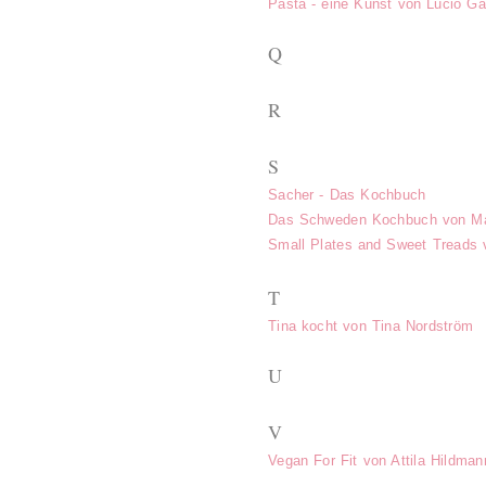
Pasta - eine Kunst von Lucio Ga
Q
R
S
Sacher - Das Kochbuch
Das Schweden Kochbuch von Mar
Small Plates and Sweet Treads
T
Tina kocht von Tina Nordström
U
V
Vegan For Fit von Attila Hildman