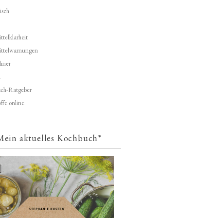
isch
telklarheit
ittelwarnungen
hner
d
ch-Ratgeber
ffe online
Mein aktuelles Kochbuch*