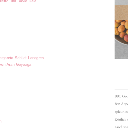
lletto und David Dale
gareta Schildt Landgren
 von Aran Goyoaga
BBC Goo
Bon Appé
epicuriou
Köstlich
n
Kücheng