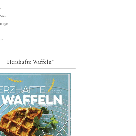
e
buch
ttage
in...
Herzhafte Waffeln*