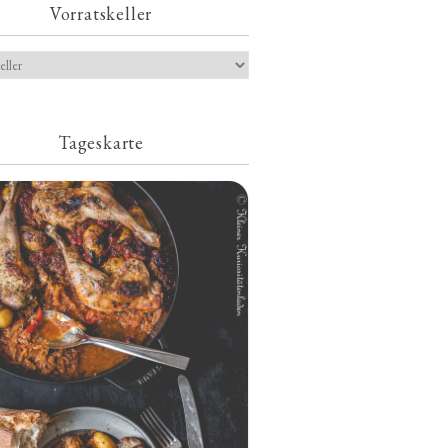
Vorratskeller
Tageskarte
Geschmorte Hähnchenschenkel auf
Paprikakraut und kleinen Kartoffeln