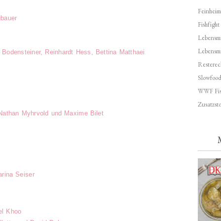
Feinheim
bauer
Fishfight
Lebensmit
Lebensm
Bodensteiner, Reinhardt Hess, Bettina Matthaei
Resterec
Slowfoo
WWF Fis
Zusatzsto
Nathan Myhrvold und Maxime Bilet
arina Seiser
el Khoo