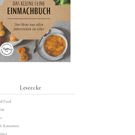
Leseecke
d Food
tit
s
 & Konsorten
ötter