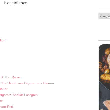
Kochbücher
ler
 Britton Bauer
che Kochbuch von Dagmar von Cramm
bauer
gareta Schildt Landgren
er
evan Paul