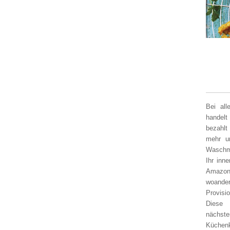
Bei al
handelt
bezahlt
mehr un
Waschm
Ihr inn
Amazon
woander
Provisi
Diese 
nächst
Küchen