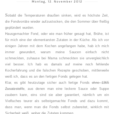
Montag, 12. November 2012
S
obald die Temperaturen draußen sinken, wird es höchste Zeit,
die Fondvorräte wieder aufzustocken, die den Sommer über fleißig
geplündert wurden.
Hausgemachter Fond, oder wie man früher gesagt hat, Brühe, ist
für mich eine der elementarsten Zutaten in der Küche. Als ich vor
einigen Jahren mit dem Kochen angefangen habe, hab ich mich
immer gewundert, warum meine Saucen einfach nicht
schmeckten, zuhause bei Mama schmeckten sie unvergleichlich
viel besser. Ich hab es damals auf meine noch fehlende
Kocherfahrung und die falschen Rezepte geschoben, mittlerweile
weiß ich, dass es an den fertigen Fonds gelegen hat.
Klar, es gibt heutzutage sicher auch fertige Fonds
ohne 1365
Zusatzstoffe
, aus denen man eine leckere Sauce oder Suppe
zaubern kann, eins sind sie aber garantiert, nämlich um ein
Vielfaches teurer als selbstgemachte Fonds und dazu kommt,
dass man, wenn man die Fonds selbst zubereitet, wirklich mit
Sicherheit weiß, woher die Zutaten kommen.