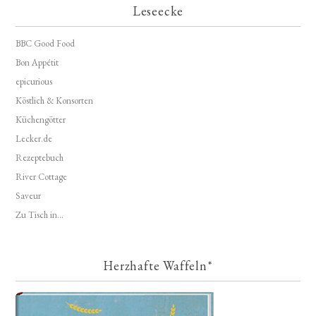
Leseecke
BBC Good Food
Bon Appétit
epicurious
Köstlich & Konsorten
Küchengötter
Lecker.de
Rezeptebuch
River Cottage
Saveur
Zu Tisch in...
Herzhafte Waffeln*