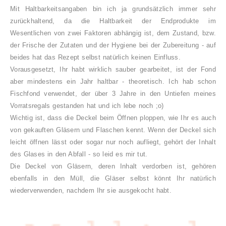
Mit
Haltbarkeitsangaben bin ich ja grundsätzlich immer sehr
zurückhaltend, da die Haltbarkeit der Endp
r
odukte im
Wesentlichen von zwe
i Faktoren abhängig ist, dem Zustand, bzw.
der Frische der Zutaten und der Hy
giene bei der Zubereitung - auf
be
i
des hat das Rezept
selbst natürlich keinen Einfluss.
Vorausgesetzt, Ihr hab
t
wirklich sauber gearbeitet, ist der
Fond
aber
mindestens ein Jahr haltbar -
theoretisch
. Ich hab schon
Fischfond verwendet, der über 3 Jahre in den Untiefen meine
s
Vorratsregals gestanden ha
t und ich lebe noch ;o)
Wichtig ist, dass die
Deckel beim
Öffnen ploppen
, wie Ihr es auch
von gekauften Gläsern und
Flaschen kennt. Wenn der Deckel
sich
leicht
öffnen lässt oder
sogar nur noch
aufliegt, gehört der Inhalt
des Glases in den Abfall - so leid es mir tut.
Die Deckel von Gläsern, d
eren Inhalt verdorben ist,
gehören
ebenfalls in den M
üll, die Gläser selbst könnt Ihr natürlich
wieder
verwenden, nachd
em Ihr sie ausgekocht habt.