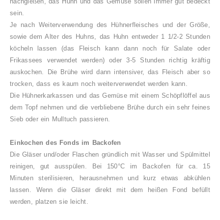
nachgießen, das Huhn und das Gemüse sollen immer gut bedeckt
sein.
Je nach Weiterverwendung des Hühnerfleisches und der Größe,
sowie dem Alter des Huhns, das Huhn entweder 1 1/2-2 Stunden
köcheln lassen (das Fleisch kann dann noch für Salate oder
Frikassees verwendet werden) oder 3-5 Stunden richtig kräftig
auskochen. Die Brühe wird dann intensiver, das Fleisch aber so
trocken, dass es kaum noch weiterverwendet werden kann.
Die Hühnerkarkassen und das Gemüse mit einem Schöpflöffel aus
dem Topf nehmen und die verbliebene Brühe durch ein sehr feines
Sieb oder ein Mulltuch passieren.
Einkochen des Fonds im B
ackofen
Die Gläser und/oder Flaschen gründlich mit Wasser und Spülmittel
reinigen, gut ausspülen. Bei 150°C im Backofen für ca. 15
Minuten sterilisieren, herausnehmen und kurz etwas abkühlen
lassen. Wenn die Gläser direkt mit dem heißen Fond befüllt
werden, platzen sie leicht.