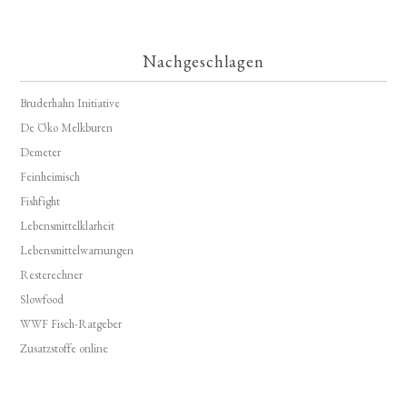
Nachgeschlagen
Bruderhahn Initiative
De Öko Melkburen
Demeter
Feinheimisch
Fishfight
Lebensmittelklarheit
Lebensmittelwarnungen
Resterechner
Slowfood
WWF Fisch-Ratgeber
Zusatzstoffe online