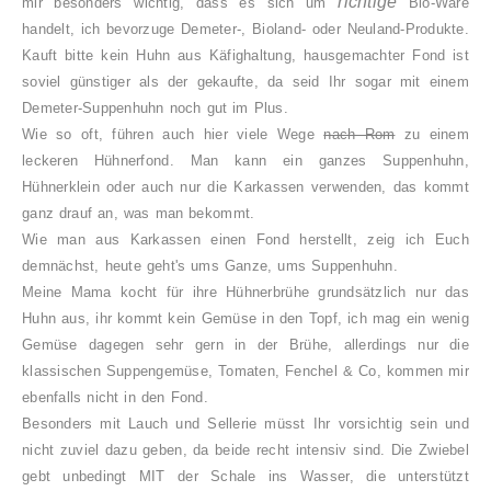
richtige
mir besonders wichtig, dass es sich um
Bio-Ware
handelt, ich bevorzuge Demeter-, Bioland- oder Neuland-Produkte.
Kauft bitte kein
Huhn aus Käfighaltung, hausgemachter Fond ist
soviel günstiger als der gekaufte, da seid Ihr sogar mit einem
Demeter-Suppenhuhn noch gut im Plus.
Wie so oft, führen auch hier viele Wege
nach Rom
zu einem
leckeren Hühnerfond. Man kann ein ganzes Suppenhuhn,
Hühnerklein oder auch nur die Karkassen verwenden, das kommt
ganz drauf an, was man bekommt.
Wie man aus Karkassen einen Fond herstellt, zeig ich Euch
demnächst, heute geht's ums Ganze, ums Suppenhuhn.
Meine Mama kocht für ihre Hühnerbrühe grundsätzlich nur das
Huhn aus, ihr kommt kein Gemüse in den Topf, ich mag ein wenig
Gemüse dagegen sehr gern in der Brühe, allerdings nur die
klassischen Suppengemüse, Tomaten, Fenchel & Co, kommen mir
ebenfalls nicht in den Fond.
Besonders mit Lauch und Sellerie müsst Ihr vorsichtig sein und
nicht zuviel dazu geben, da beide recht intensiv sind. Die Zwiebel
gebt unbedingt MIT der Schale ins Wasser, die unterstützt