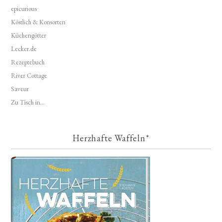
epicurious
Köstlich & Konsorten
Küchengötter
Lecker.de
Rezeptebuch
River Cottage
Saveur
Zu Tisch in...
Herzhafte Waffeln*