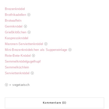
Brezenknödel
Brotfrikadellen
ⓥ
Brotwaffeln
Germknödel
ⓥ
Grießklößchen
ⓥ
Kaspressknödel
Maronen-Serviettenknödel
ⓥ
Mini-Brezenknödelchen als Suppeneinlage
ⓥ
Rote-Bete-Knödel
ⓥ
Semmelknödelgugelhupf
Semmelküchlein
Serviettenknödel
ⓥ
ⓥ = vegetarisch
Kommentare (0)