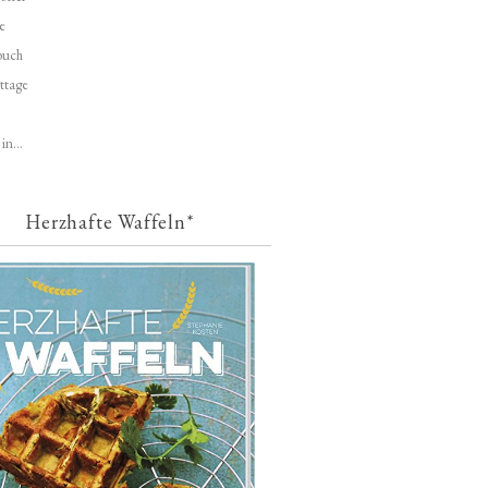
e
buch
ttage
in...
Herzhafte Waffeln*