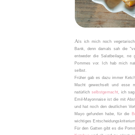
A
ls ich mich noch vegetarisc
Bank, denn damals sah die "veg
entweder die Salatbeilage, ne
Pommes vor. Ich hab mich natü
selbst.
Früher gab es dazu immer Ketchup
Macht gewechselt und esse 
natürlich
selbstgemacht
, ich sa
Emil-Mayonnaise ist die mit Abs
und hat noch den deutlichen Vort
Mayo gefunden habe, für die
B
wichtiges Entscheidungskriteriu
Für den Gatten gibt es die Po