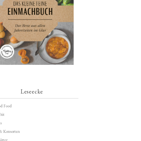
Leseecke
d Food
tit
s
 & Konsorten
ötter