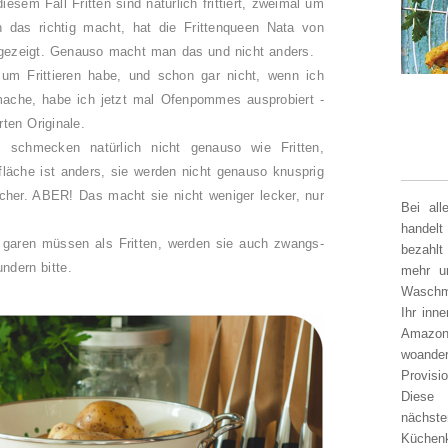
esem Fall Fritten sind natürlich frittiert, zweimal um
das richtig macht, hat die Frittenqueen Nata von
 gezeigt. Genauso macht man das und nicht anders.
um Frittieren habe, und schon gar nicht, wenn ich
ache, habe ich jetzt mal Ofenpommes ausprobiert -
erten Originale.
schmecken natürlich nicht genauso wie Fritten,
läche ist anders, sie werden nicht genauso knusprig
cher. ABER! Das macht sie nicht weniger lecker, nur
Bei al
handelt
garen müssen als Fritten, werden sie auch zwangs-
bezahlt
undern bitte.
mehr un
Waschm
Ihr inn
Amazon
woander
Provisi
Diese 
nächst
Küchen