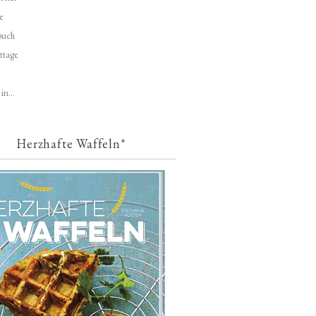
e
buch
ttage
in...
Herzhafte Waffeln*