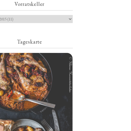
Vorratskeller
Tageskarte
Geschmorte Hähnchenschenkel auf
Paprikakraut und kleinen Kartoffeln