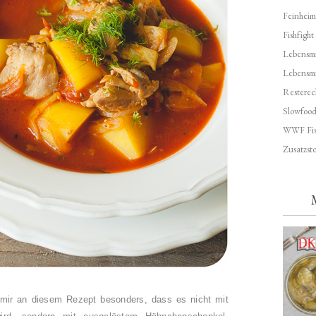
Feinheim
Fishfight
Lebensmit
Lebensm
Resterec
Slowfoo
WWF Fis
Zusatzsto
mir an diesem Rezept besonders, dass es nicht mit