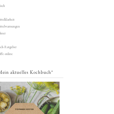
isch
telklarheit
ittelwarnungen
hner
d
ch-Ratgeber
ffe online
Mein aktuelles Kochbuch*