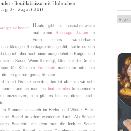
poulet - Bouillabaisse mit Hühnchen
tag, 24. August 2015
H
eute gibt es ausnahmsweise
mal einen
Sonntags- braten
in
Form eines wunderbaren
n anständigen Sonntagsbraten gehört, sollte es den
 da lag ich aber nach einer ausgedehnten Burger- und
och in Sauer. Wenn Ihr mögt, könnt Ihr die Details
 Tipps für Köln bei
Facebook
nachlesen oder bei
, die ich gestern gemacht habe.
rd ja mit Fisch zubereitet, das ist aber, da wir sehr
ch kommt und ob man ihn
bedenkenlos
konsumieren
ch umzusetzen, also gibt es bei uns diese - nicht
nte.
 im Sommer, als auch im Herbst und Winter. Er ist
mt bei Bedarf trotzdem wunderbar durch. Als Beilage
spriges Baguette, mit dem man die leckere Sauce
verleiht dem Eintopf je nach Geschmack noch ein