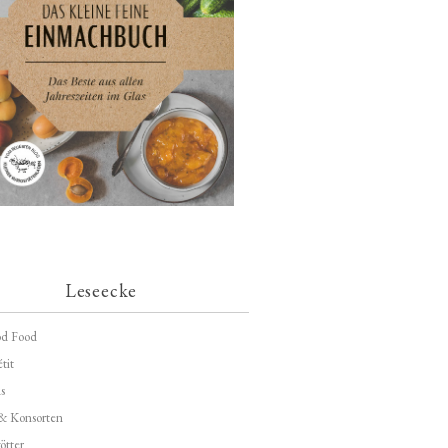
Leseecke
d Food
tit
s
 & Konsorten
ötter