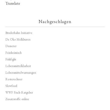
Translate
Nachgeschlagen
Bruderhahn Initiative
De Öko Melkburen
Demeter
Feinheimisch
Fishfight
Lebensmittelklarheit
Lebensmittelwarnungen
Resterechner
Slowfood
WWF Fisch-Ratgeber
Zusatzstoffe online