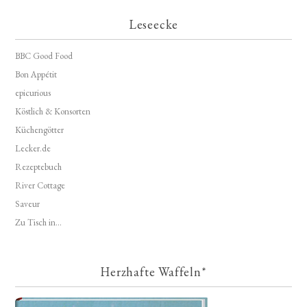
Leseecke
BBC Good Food
Bon Appétit
epicurious
Köstlich & Konsorten
Küchengötter
Lecker.de
Rezeptebuch
River Cottage
Saveur
Zu Tisch in...
Herzhafte Waffeln*