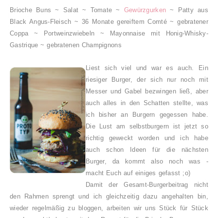
Brioche Buns ~
Salat ~ Tomate ~
Gewürzgurken
~
Patty aus
Black Angus-Fleisch ~
36 Monate gereiftem Comté ~
gebratener
Coppa ~ Portweinzwiebeln ~ Mayonnaise mit Honig-Whisky-
Gastrique ~ gebratenen Champignons
Liest sich viel und war es auch. Ein
riesiger Burger, der sich nur noch mit
Messer und Gabel bezwingen ließ, aber
auch alles in den Schatten stellte, was
ich bisher an Burgern gegessen habe.
Die Lust am selbstburgern ist jetzt so
richtig geweckt worden und ich habe
auch schon Ideen für die nächsten
Burger, da kommt also noch was -
macht Euch auf einiges gefasst ;o)
Damit der Gesamt-Burgerbeitrag nicht
den Rahmen sprengt und ich gleichzeitig dazu angehalten bin,
wieder regelmäßig zu bloggen, arbeiten wir uns Stück für Stück