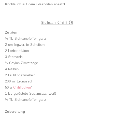
Knoblauch auf dem Glasboden absetzt.
Sichuan-Chili-Öl
Zutaten
½
TL Sichuanpfeffer, ganz
2 cm Ingwer, in Scheiben
2 Lorbeerblätter
3 Sternanis
½ Ceylon-Zimtstange
4 Nelken
2 Frühlingszwiebeln
200 ml Erdnussöl
50 g
Chiliflocken
*
1 EL geröstete Sesamsaat, weiß
½
TL Sichuanpfeffer, ganz
Zubereitung