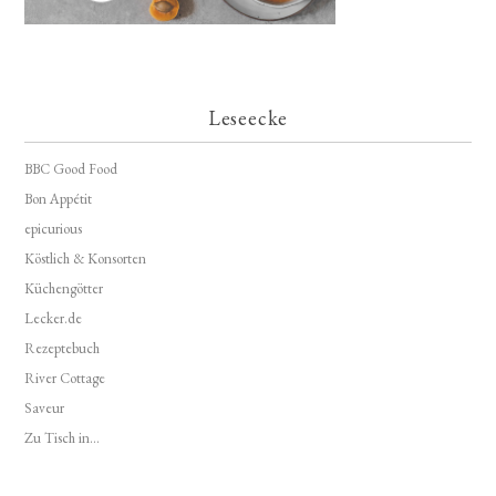
Leseecke
BBC Good Food
Bon Appétit
epicurious
Köstlich & Konsorten
Küchengötter
Lecker.de
Rezeptebuch
River Cottage
Saveur
Zu Tisch in...