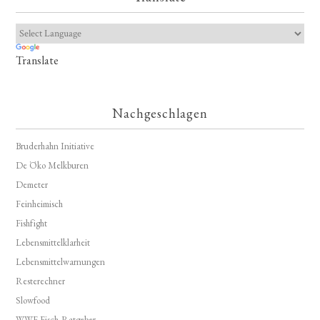
Translate
Nachgeschlagen
Bruderhahn Initiative
De Öko Melkburen
Demeter
Feinheimisch
Fishfight
Lebensmittelklarheit
Lebensmittelwarnungen
Resterechner
Slowfood
WWF Fisch-Ratgeber