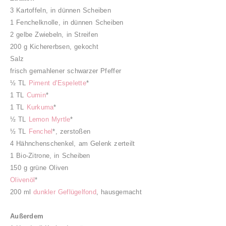
3 Kartoffeln, in dünnen Scheiben
1 Fenchelknolle, in dünnen Scheiben
2 gelbe Zwiebeln, in Streifen
200 g Kichererbsen, gekocht
Salz
frisch gemahlener schwarzer Pfeffer
½ TL
Piment d'Espelette
*
1 TL
Cumin
*
1 TL
Kurkuma
*
½ TL
Lemon Myrtle
*
½ TL
Fenchel
*, zerstoßen
4 Hähnchenschenkel, am Gelenk zerteilt
1 Bio-Zitrone, in Scheiben
150 g grüne Oliven
Olivenöl
*
200 ml
dunkler Geflügelfond
, hausgemacht
Außerdem