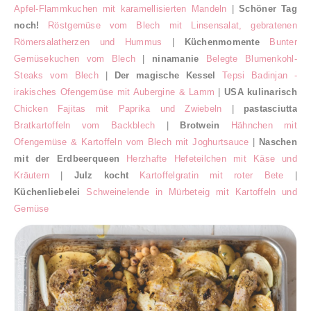
Apfel-Flammkuchen mit karamellisierten Mandeln
|
Schöner Tag
noch!
Röstgemüse vom Blech mit Linsensalat, gebratenen
Römersalatherzen und Hummus
|
Küchenmomente
Bunter
Gemüsekuchen vom Blech
|
ninamanie
Belegte Blumenkohl-
Steaks vom Blech
|
Der magische Kessel
Tepsi Badinjan -
irakisches Ofengemüse mit Aubergine & Lamm
|
USA kulinarisch
Chicken Fajitas mit Paprika und Zwiebeln
|
pastasciutta
Bratkartoffeln vom Backblech
|
Brotwein
Hähnchen mit
Ofengemüse & Kartoffeln vom Blech mit Joghurtsauce
|
Naschen
mit der Erdbeerqueen
Herzhafte Hefeteilchen mit Käse und
Kräutern
|
Julz kocht
Kartoffelgratin mit roter Bete
|
Küchenliebelei
Schweinelende in Mürbeteig mit Kartoffeln und
Gemüse