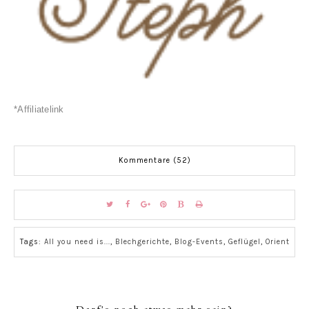
*Affiliatelink
Kommentare (52)
Tags:
All you need is...
,
Blechgerichte
,
Blog-Events
,
Geflügel
,
Orient
Darf's noch etwas mehr sein?