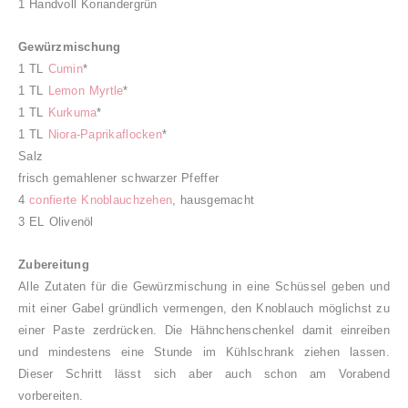
1 Handvoll Koriandergrün
Gewürzmischung
1 TL
Cumin
*
1 TL
Lemon Myrtle
*
1 TL
Kurkuma
*
1 TL
Niora-Paprikaflocken
*
Salz
frisch gemahlener schwarzer Pfeffer
4
confierte Knoblauchzehen
, hausgemacht
3 EL Olivenöl
Zubereitung
Alle Zutaten für die Gewürzmischung in eine Schüssel geben und
mit einer Gabel gründlich vermengen, den Knoblauch möglichst zu
einer Paste zerdrücken. Die Hähnchenschenkel damit einreiben
und mindestens eine Stunde im Kühlschrank ziehen lassen.
Dieser Schritt lässt sich aber auch schon am Vorabend
vorbereiten.