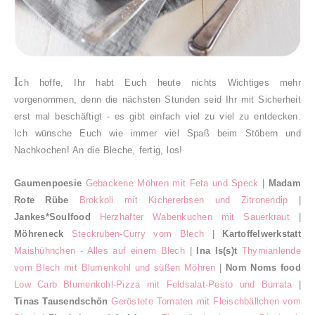
I
ch hoffe, Ihr habt Euch heute nichts Wichtiges mehr
vorgenommen, denn die nächsten Stunden seid Ihr mit Sicherheit
erst mal beschäftigt - es gibt einfach viel zu viel zu entdecken.
Ich wünsche Euch wie immer viel Spaß beim Stöbern und
Nachkochen! An die Bleche, fertig, los!
Gaumenpoesie
Gebackene Möhren mit Feta und Speck
|
Madam
Rote Rübe
Brokkoli mit Kichererbsen und Zitronendip
|
Jankes*Soulfood
Herzhafter Wabenkuchen mit Sauerkraut
|
Möhreneck
Steckrüben-Curry vom Blech
|
Kartoffelwerkstatt
Maishühnchen - Alles auf einem Blech
|
Ina Is(s)t
Thymianlende
vom Blech mit Blumenkohl und süßen Möhren
|
Nom Noms food
Low Carb Blumenkohl-Pizza mit Feldsalat-Pesto und Burrata
|
Tinas Tausendschön
Geröstete Tomaten mit Fleischbällchen vom