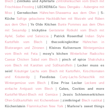
Blech
|
Zimtkeks und Apfeltarte
Zimtrollenkuchen vom Blech mit
Frischkäse-Frosting
|
LECKER&Co
Nasu Dengaku - Aubergine mit
Miso
|
Gernekochen
Hähnchen-Shawarma aus dem Ofen
|
S-
Küche
Saftige gebackene Hackbällchen mit Wurzeln und Rüben
aus dem Ofen
|
Ye Olde Kitchen
Bunte Pommes aus dem Ofen
mit Sesamdip
|
trickytine
Gerösteter Rotkohl vom Blech mit
Apfel, Salbei und Salsiccia
|
Patrick Rosenthal
Indian Style
Kartoffeln vom Blech
|
thecookingknitter
Hähnchen in
Blutorangen und Zitronen
|
Kleines Kuliversum
Wintergemüse
vom Blech mit Feta
|
moey’s kitchen
Winterlicher Radicchio
Caesar Chicken Salad vom Blech
|
pinch of spice
Shakshuka
vom Blech mit Karotten und Süßkartoffeln
|
Lecker muss es
sein!
Kräutriger Lachs vom Blech mit Kartoffeln, Kirschtomaten
und Kräuterdip
|
Foodistas
Curry-Lachs-Schaschlik mit
Wintergemüse vom Blech
|
Eine Prise Lecker
Leckere und
einfache Antipasti vom Blech
|
Cakes, Cookies and more
Kartoffel-Wurst-Blech mit Gemüse
|
Jessis Schlemmerkitchen
Ofen-Süßkartoffeln mit Kichererbsen
|
zimtkringel
Blech rustikal
|
Küchenlatein
Flammkuchen New York
|
Marlene’s sweet things