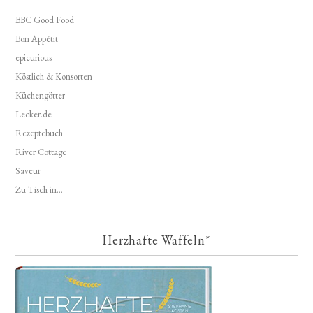
BBC Good Food
Bon Appétit
epicurious
Köstlich & Konsorten
Küchengötter
Lecker.de
Rezeptebuch
River Cottage
Saveur
Zu Tisch in...
Herzhafte Waffeln*