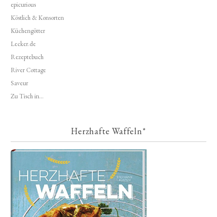
epicurious
Köstlich & Konsorten
Küchengötter
Lecker.de
Rezeptebuch
River Cottage
Saveur
Zu Tisch in...
Herzhafte Waffeln*