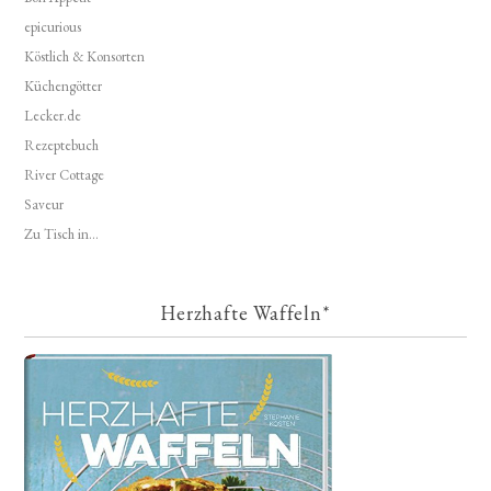
epicurious
Köstlich & Konsorten
Küchengötter
Lecker.de
Rezeptebuch
River Cottage
Saveur
Zu Tisch in...
Herzhafte Waffeln*