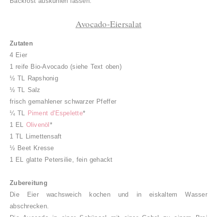
Backrost auskühlen lassen.
Avocado-Eiersalat
Zutaten
4 Eier
1 reife Bio-Avocado (siehe Text oben)
½ TL Rapshonig
½ TL Salz
frisch gemahlener schwarzer Pfeffer
¼ TL
Piment d'Espelette
*
1 EL
Olivenöl
*
1 TL Limettensaft
½ Beet Kresse
1 EL glatte Petersilie, fein gehackt
Zubereitung
Die Eier wachsweich kochen und in eiskaltem Wasser
abschrecken.