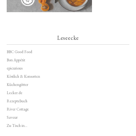
Leseecke
BBC Good Food
Bon Appétit
epicurious
Köstlich & Konsorten
Küchengötter
Lecker.de
Rezeptebuch
River Cottage
Saveur
Zu Tisch in...