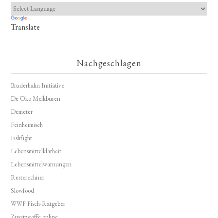
Translate
Nachgeschlagen
Bruderhahn Initiative
De Öko Melkburen
Demeter
Feinheimisch
Fishfight
Lebensmittelklarheit
Lebensmittelwarnungen
Resterechner
Slowfood
WWF Fisch-Ratgeber
Zusatzstoffe online