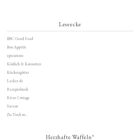
Leseecke
BBC Good Food
Bon Appétit
epicurious
Köstlich & Konsorten
Küchengötter
Lecker.de
Rezeptebuch
River Cottage
Saveur
Zu Tisch in...
Herzhafte Waffeln*