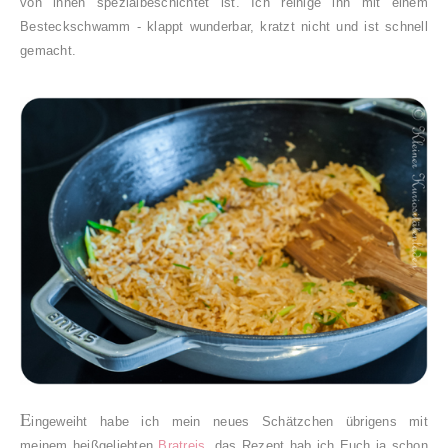
von innen spezialbeschichtet ist. Ich reinige ihn mit einem
Besteckschwamm - klappt wunderbar, kratzt nicht und
ist schnell
gemacht.
E
ingeweiht habe ich mein neues Schätzchen übrigens mit
meinem heißgeliebten
Bratreis
, das Rezept hab ich Euch ja schon