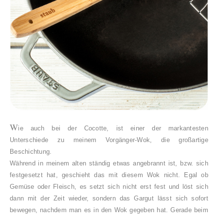
W
ie auch bei der Cocotte, ist einer der markantesten
Unterschiede zu meinem Vorgänger-Wok, die großartige
Beschichtung.
Während in meinem alten ständig etwas angebrannt ist, bzw. sich
festgesetzt hat, geschieht das mit diesem Wok nicht. Egal ob
Gemüse oder Fleisch, es setzt sich nicht erst fest und löst sich
dann mit der Zeit wieder, sondern das Gargut lässt sich sofort
bewegen, nachdem man es in den Wok gegeben hat. Gerade beim