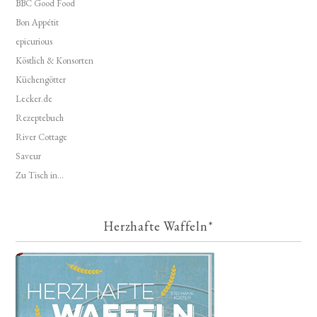
BBC Good Food
Bon Appétit
epicurious
Köstlich & Konsorten
Küchengötter
Lecker.de
Rezeptebuch
River Cottage
Saveur
Zu Tisch in...
Herzhafte Waffeln*