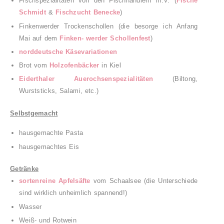
Fischspezialitäten von den Fischhändlern m.V.
(
Fische
Schmidt
&
Fischzucht Benecke
)
Finkenwerder Trockenschollen
(die besorge ich
Anfang
Mai auf dem
Finken- werder Schollenfest
)
norddeutsche Käse
variationen
Brot vom
Holzofenbäcker
in Kiel
Eiderthaler
A
uerochsenspezialitäten
(
Biltong,
Wurststicks, Salami, etc.)
Selbstgemacht
hausgemachte Pasta
hausgemachtes Eis
Getränke
sortenreine Apfelsäfte
vom Schaalsee
(die Unter
schiede
sind wirklich unheimlich s
pannend!)
Wasser
Weiß
- und Rotwein