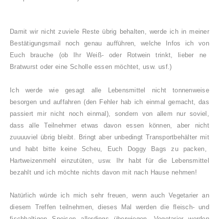
Damit wir
nicht zuviel
e Reste übrig behalten, werde ich in meiner
Bestätigungsmail noch genau aufführen, welche Infos ich von
Euch brauche (ob Ihr
Weiß- oder Rotwein trinkt, lieber ne
Bratw
urst oder eine Scholle essen möc
htet, usw. us
f.)
Ich werde wie gesagt alle Lebensmittel nicht tonnenweise
besorgen und auffahren (den Fehler hab ich einmal gemacht, das
passiert mir nicht noch einmal)
, sondern von allem nur soviel,
dass alle Teilnehmer etwas davon essen können, aber nicht
zu
uuu
viel übrig bleibt. Bringt aber unbedingt Transportbehä
lter mit
und habt bitte keine Scheu,
Euch Do
ggy Bags zu pac
ke
n,
Hartweizenmehl
einzutüte
n, usw.
Ihr habt für die Lebensmittel
be
zahlt und ich möchte nichts davon mit nach Hause nehme
n!
Natürlich würde ich mich sehr freuen, wenn auch Vegetarier an
diesem Treffen teilnehmen, dieses Mal werden die fleisch- und
fischhaltigen Speisen allerdings überwiegen. Vegetarier werden