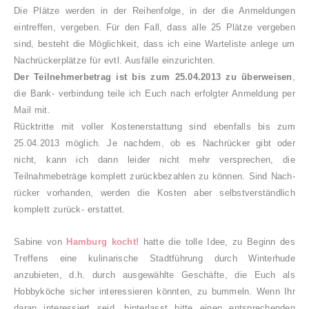
Die Plätze werden in der Reihenfolge, in der die Anmeldungen
eintreffen
,
vergeben. Für den Fall, dass alle
25
Plätze vergeben
sind
, besteht die Möglichkeit, dass ich eine Warteliste anlege um
Nachrückerplätze für evtl. Ausfälle einzurichten.
Der Teilnehmerbetrag ist bis zum 25.04.2013 zu überweisen
,
die Bank- verbindung teile ich Euch nach
erfolgter
Anmeldung per
Mail mit.
Rücktritte mit voller Kostenerstattung sind ebenfalls bis zum
25.04.2013 möglich
. Je nachdem, ob es
Nachrücker gibt oder
nicht, kann ich dann leider nicht mehr versprechen, die
Teilnahmebeträge komplett zurück
bezahlen zu könne
n.
Sind
Nach-
rücker vor
handen, werden die Kosten aber selbstverständlich
komplett zurück- erstattet.
Sabine von
Hamburg kocht!
hatte die tolle Idee, zu Beginn des
Treffens eine kulinarische Stadtführung durch Winterhude
anzubieten, d.h. durch ausgewählte Geschäfte, die Euch als
Hobbyköche
sicher
interessieren könnten, zu bummeln. Wenn Ihr
daran interessiert seid, hinterlasst bitte einen entsprechenden