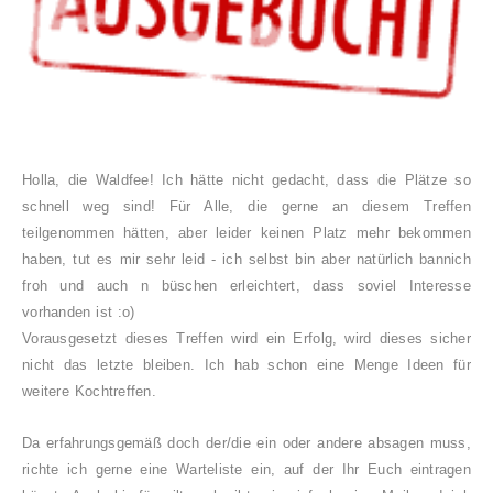
Holla
, die Waldfee! Ich h
ätte nicht
gedacht, dass die Plätze so
schnell weg sind! Für Alle
, die gerne an diesem Treffen
teilgenommen hätten, aber leider keinen Platz mehr bekommen
haben, tut es m
ir sehr leid - ich selbst bin aber natürlich bannich
froh und auch n büschen erlei
chtert, dass soviel Interesse
vorhanden
i
st :o)
V
orausgesetzt dieses Treffen wird ein Erfolg, wird dieses sicher
nicht das letzte bleiben. Ich hab schon eine Menge Ideen f
ür
weitere Kochtreffen.
Da erfahrungsgemäß doch der
/die ein oder
andere ab
sagen muss,
richte
ich gerne eine Warteliste ein, auf
der Ihr Euch ein
tragen