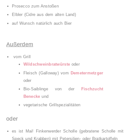
Prosecco zum Anstoßen
Elbler (Cidre aus dem alten Land)
auf
Wunsch natürlich auch
Bier
Außerdem
vom Grill
Wildschweinbratwürste
oder
Fleisch (Galloway) vom
Demetermetzger
oder
Bio-Saiblinge von der
Fischzucht
Benecke
und
vegetarische
Grillspezialit
äten
oder
es ist Mai!
Finkenwer
d
er Scholle
(gebratene Scholle mit
Speck und Krabben)
mit Petersilien- oder Brat
kartoffeln