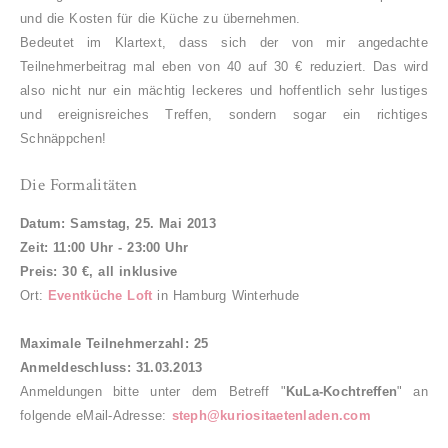
und die Kosten für die Küche zu übernehmen.
Bedeutet im Klartext, dass sich der von mir angedachte
Teilnehmerbeitrag mal eben von 40 auf 30 € reduziert. Das wird
also nicht nur ein mächtig leckeres und hoffentlich sehr lustiges
und ereignisreiches Treffen, sondern sogar ein richtiges
Schnäppchen!
Die Formalitäten
Datum: Samstag, 25. Mai 2013
Zeit: 11:00 Uhr - 23:00 Uhr
Preis:
3
0 €, all inklusive
Ort:
Eventküche Loft
in Hamburg Winterhude
Maximale Teilnehmerzahl: 25
Anmeldeschluss: 31.03.2013
Anmeldungen bitte unter dem Betreff "
KuLa-K
ochtre
ffen
"
an
folgende eMail-Adresse:
steph@kuriositaetenladen.com