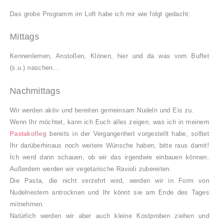
Das grobe Programm im Loft habe ich mir wie folgt gedacht:
Mittags
Kennenlernen, Anstoßen, Klönen, hier und da was vom Buffet
(s.u.) naschen
...
Nachmittags
Wir werden aktiv
und bereiten geme
insa
m Nudeln
und Eis zu.
Wenn Ihr möchtet, kann ich Euch
alles zeigen, was ich in meinem
Pastakolleg
bereits in der Vergangenheit vorgestellt habe, solltet
Ihr darüberhinaus noch weitere Wün
sche haben, bitte raus damit!
Ich werd dann schauen
, ob wir das irgendwie einbauen können
.
Außerdem werden wir
vegetarische R
avioli zubereiten.
Die Pasta, die
nicht verzehrt wird, werden wir
in Form von
Nudelnestern
antrocknen und Ihr könnt sie
a
m Ende des Tages
mit
nehmen.
Natürlich werden wir aber auch kl
eine
Kostproben
ziehen
und