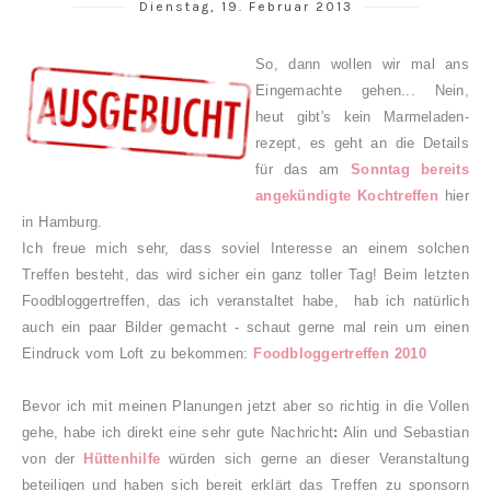
Dienstag, 19. Februar 2013
So
, dann wollen wir mal ans
Eingemachte gehen... Nein,
heut
gibt's
kein Marmeladen-
rezept, es geht an die Details
für das am
Sonntag bereits
angekündigte
K
ochtreffen
hier
in Hamburg.
Ich freue mich sehr, dass soviel Interesse an einem solchen
Treffen besteht, das wird sicher ein ganz toller Tag!
Beim letzten
Foodbloggertreffen, das ich veranstaltet habe, hab i
ch natürlich
auch ein paar Bilder gemach
t
- schaut gerne mal rein
um einen
Eindruck vom Loft zu bekommen:
Foodbloggertreffen 2010
Bevor ich mit meinen Planungen jetzt ab
er
so richtig in die Volle
n
gehe, habe ich direkt eine sehr gute Nachricht
:
Alin und Sebastian
von der
Hüttenhilfe
würden sich gerne an dies
er Veranstaltung
beteiligen und
haben sich bereit erklärt
das Treffen zu sponsor
n