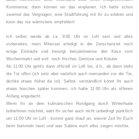
Kommentar, dann können wir das einplanen.
Ich hatte schon
zweimal das Vergnügen,
eine Stadtführung
m
it ihr zu erleben
und
kann das nur wärmstens emp
fehlen!
Ich selbst werde
ab ca. 9:00 Uhr i
m Lo
ft sein und alles
vo
rbereiten, mein Mitesser erledigt
in der Zwischenzeit
n
och
einige Einkä
u
fe und beso
rgt
beispie
lsweise den Käse vom
Wochenmarkt un
d
evtl. noch frisches Gemüse und Krä
uter.
Ab 11:00 Uhr geht's dann offiz
iell im Loft los, d.h.,
ab dann steht
die Tür
of
fen
(ich
setz aber natürlich auch niemanden vor die Tür,
der
/die etwas früher da ist)
.
Selbst- verständlich
k
önnt Ihr auch
etwas
büschen später kommen, ich hatte 11:00 Uhr als offenen
Anfang angedacht.
Wenn Ihr an dem kulinarischen Rundgang durch Winterhude
teilnehmen möchtet, wärt Ihr sicher auch nicht unbedingt pünktlich
um 11:00 Uhr im Loft
-
kommt ganz drauf an, wieviel Zeit Ihr Euch
beim bummeln lasst und was Sabine euch alles zeigen möchte.