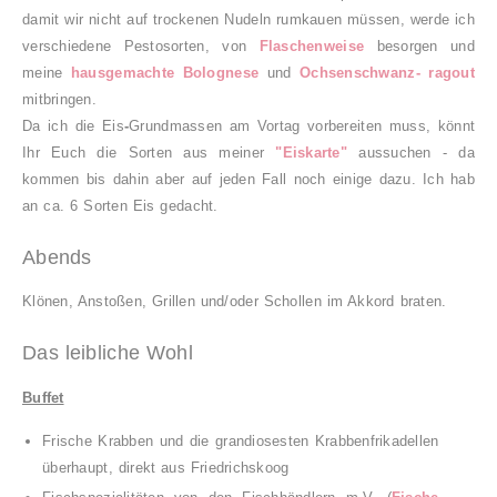
damit wir nicht auf trockenen Nudeln rumkauen müssen, werde ich
verschiedene
Pestosorten
,
von
Flaschenweise
besorgen und
meine
hausgemachte Bolognese
und
Ochsenschwanz- ragout
mitbringen.
Da ich di
e Eis
-
Grund
massen am Vortag vorbereiten mus
s, kö
nnt
Ihr Euch
die Sorten aus
meiner
"Eiskarte
"
aussuchen - da
kommen bis dahin aber auf jeden Fall noch einige dazu
.
Ich hab
an
ca. 6 Sorten E
is gedacht.
Abends
Klö
nen
, Anstoßen, Grillen und/oder Schollen im Akkord braten
.
Das leibliche Wohl
Buffet
F
rische Krabben und die grandioses
ten
Krabbenfrikadellen
überhau
pt
,
direkt aus Friedrichskoog