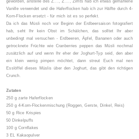
geworden, anstelle des Z...., Z...., Zimts hab ich etwas gemahlene
Vanille verwendet und die Haferflocken hab ich zur Hälfte durch 4-
Korn-Flocken ersetzt - für mich ist es so perfekt.
Da ich das Müsli noch vor Beginn der Erdbeersaison fotografiert
hab, seht Ihr kein Obst im Schälchen, das solltet Ihr aber
unbedingt mal versuchen - Erdbeeren, Äpfel, Bananen oder auch
getrocknete Früchte wie Cranberries peppen das Müsli nochmal
zusätzlich auf und wenn Ihr eher der Joghurt-Typ seid, den aber
ein klein wenig pimpen möchtet, dann streut Euch mal nen
Esslöffel dieses Müslis über den Joghurt, das gibt den richtigen
Crunch.
Zutaten
250 g zarte Haferflocken
250 g 4-Korn-Flockenmischung (Roggen, Gerste, Dinkel, Reis)
50 g Rice Krispies
50 Dinkelpuffs
100 g Cornflakes
3 EL Kakaopulver