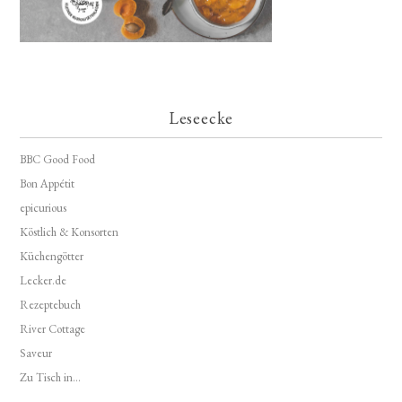
Leseecke
BBC Good Food
Bon Appétit
epicurious
Köstlich & Konsorten
Küchengötter
Lecker.de
Rezeptebuch
River Cottage
Saveur
Zu Tisch in...