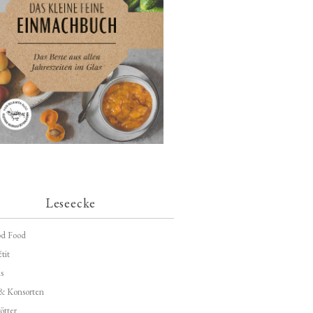
Leseecke
d Food
tit
s
 & Konsorten
ötter