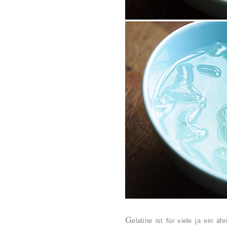
G
elatine ist für viele ja ein ä