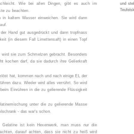
fachleicht. Wie bei allen Dingen, gibt es auch im
und ste
Teufelsk
kte zu beachten.
n in kaltem Wasser einweichen. Sie wird dann
auf.
 der Hand gut ausgedrückt und dann tropfnass
it (in diesem Fall Limettensaft) in einen Topf
ur wird sie zum Schmelzen gebracht. Besonders
cht kochen darf, da sie dadurch ihre Gelierkraft
gelöst hat, kommen nach und nach einige EL der
ühren dazu. Wieder wird alles verrührt. So wird
 beim Einrühren in die zu gelierende Flüssigkeit
elatinemischung unter die zu gelierende Masse
hlschrank - das war's schon.
t Gelatine ist kein Hexenwerk, man muss nur die
achten, darauf achten, dass sie nicht zu heiß wird