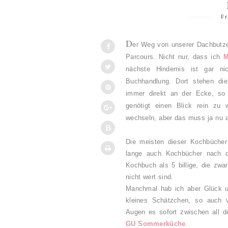
F
D
er Weg von unserer Dachbutze
Parcours. Nicht nur, dass ich
M
nächste Hindernis ist gar nic
Buchhandlung. Dort stehen die
immer direkt an der Ecke, so 
genötigt einen Blick rein zu 
wechseln, aber das muss ja nu a
Die meisten dieser Kochbücher
lange auch Kochbücher nach de
Kochbuch als 5 billige, die zwar
nicht wert sind.
Manchmal hab ich aber Glück u
kleines Schätzchen, so auch v
Augen es sofort zwischen all d
GU Sommerküche
.