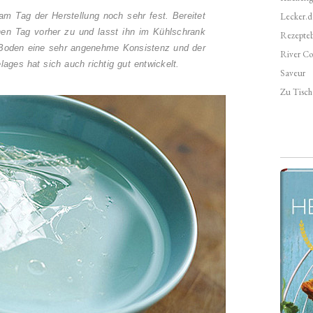
am Tag der Herstellung noch sehr fest. Bereitet
Lecker.d
n Tag vorher zu und lasst ihn im Kühlschrank
Rezepte
 Boden eine sehr angenehme Konsistenz und der
River Co
ges hat sich auch richtig gut entwickelt.
Saveur
Zu Tisch 