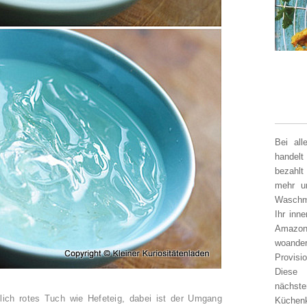
Bei al
handelt
bezahlt
mehr un
Waschm
Ihr inn
Amazon
woander
Provisi
Diese 
nächst
hnlich rotes Tuch wie Hefeteig, dabei ist der Umgang
Küchen