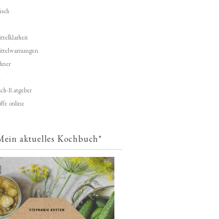
isch
telklarheit
ittelwarnungen
hner
d
ch-Ratgeber
ffe online
Mein aktuelles Kochbuch*