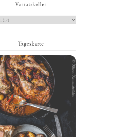
Vorratskeller
Tageskarte
Geschmorte Hähnchenschenkel auf
Paprikakraut und kleinen Kartoffeln