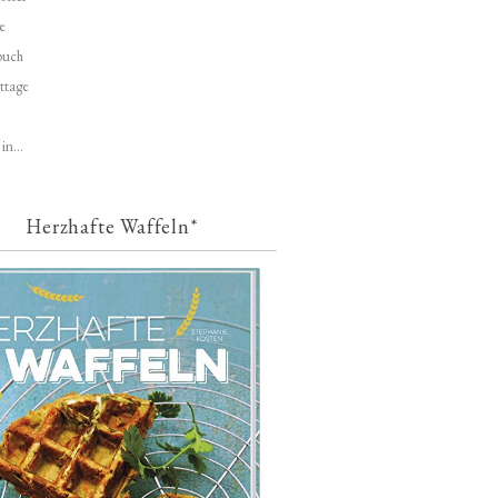
e
buch
ttage
in...
Herzhafte Waffeln*