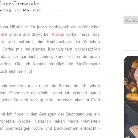
Lime Cheesecake
reitag, 20. Mai 2011
 zur UBahn ist für jeden Hobbykoch ein gefährlicher
utti
streife und direkt bei
Violas
vorbei muss, das
ht weit entfernt, die Buchauslage der örtlichen
 Körbe mit reduzierten Kochbüchern grundsätzlich
dass ich gar nicht anders kann, ich werde quasi
werfen. Ok, ich könnte natürlich die Straßenseite
uch nich sein ;o)
 interessieren mich nicht die Bohne, da ich schon
m Grundsatz auswähle, lieber ein wirklich gutes
 jedes für sich sehr günstig, trotzdem aber ihr Geld
nd ich finde in den Auslagen der Buchhandlung ein
orletzte Woche. Natürlich haben meine trainierten
en überflüssigen Koch- und Backbüchern entdeckt -