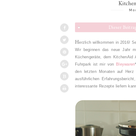
Kitchen
Mon
Dieser Beitr
H
erzlich willkommen in 2016! 
Wir beginnen das neue Jahr mi
Küchengeräte, dem KitchenAid 
Fuhrpark ist mir von
Bleywaren
den letzten Monaten auf Herz 
ausführlichen Erfahrungsberic
interessante Rezepte liefern kan