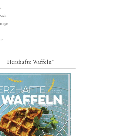
e
buch
ttage
in...
Herzhafte Waffeln*