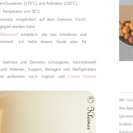
en/Sautieren (175°C) und Anbraten (230°C)
r Temperatur von 35°C
reinsatz mitgeliefert, auf dem Gemüse, Fisch,
fgegart werden kann
n
Rührturm
* erhältlich, der das Umrühren und
rnimmt. Ich halte dieses Gerät aber für
, Gemüse und Desserts schongaren, konventionell
und frittieren;
Suppen, Beilagen und Heißgetränke
und außerdem noch Joghurt und
Crème fraîche
BBC Goo
Bon Appé
epicuriou
Köstlich
Kücheng