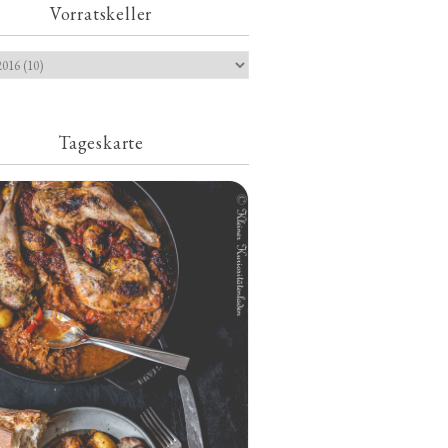
Vorratskeller
Tageskarte
Geschmorte Hähnchenschenkel auf
Paprikakraut und kleinen Kartoffeln