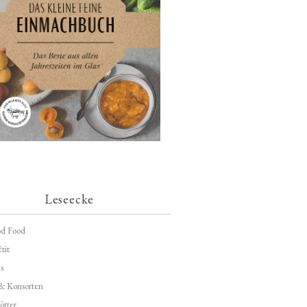
Leseecke
d Food
tit
s
 & Konsorten
ötter