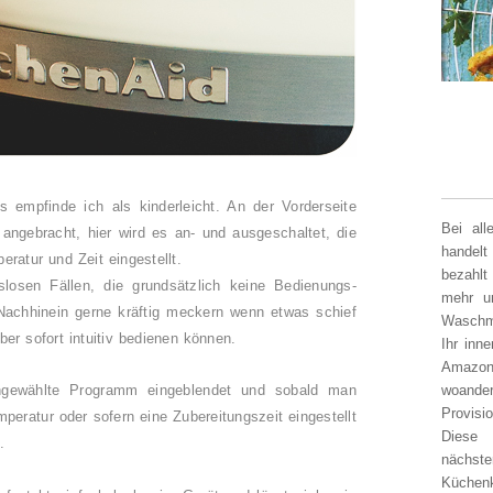
s empfinde ich als kinderleicht. An der Vorderseite
Bei al
 angebracht, hier wird es an- und ausgeschaltet, die
handelt
eratur und Zeit eingestellt.
bezahlt
losen Fällen, die grundsätzlich keine Bedienungs-
mehr un
Nachhinein gerne kräftig meckern wenn etwas schief
Waschm
ber sofort intuitiv bedienen können.
Ihr inn
Amazon
ngewählte Programm eingeblendet und sobald man
woander
Provisi
peratur oder sofern eine Zubereitungszeit eingestellt
Diese 
t.
nächst
Küchen