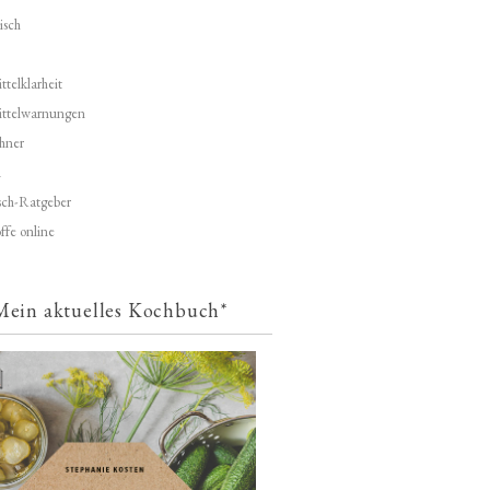
isch
telklarheit
ittelwarnungen
hner
d
ch-Ratgeber
ffe online
Mein aktuelles Kochbuch*