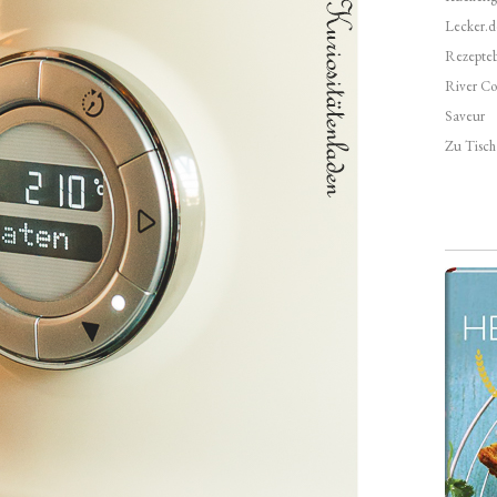
Lecker.d
Rezepte
River Co
Saveur
Zu Tisch 