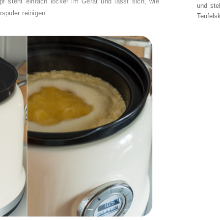
pf steht einfach locker im Gerät und lässt sich, wie
und ste
rspüler reinigen.
Teufelsk