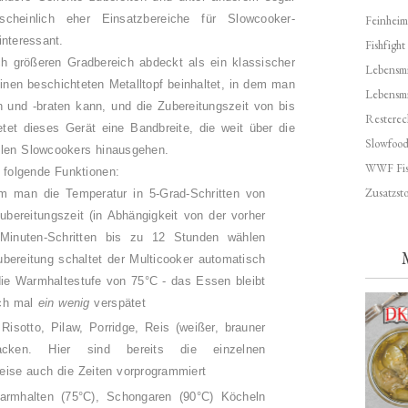
cheinlich eher Einsatzbereiche für Slowcooker-
Feinheim
interessant.
Fishfight
ch größeren Gradbereich abdeckt als ein klassischer
Lebensmit
einen beschichteten Metalltopf beinhaltet, in dem man
Lebensm
und -braten kann, und die Zubereitungszeit von bis
Resterec
et dieses Gerät eine Bandbreite, die weit über die
Slowfoo
ellen Slowcookers hinausgehen.
WWF Fis
 folgende Funktionen:
Zusatzsto
m man die Temperatur in 5-Grad-Schritten von
ubereitungszeit (in Abhängigkeit von der vorher
-Minuten-Schritten bis zu 12 Stunden wählen
bereitung schaltet der Multicooker automatisch
ie Warmhaltestufe von 75°C - das Essen bleibt
uch mal
ein wenig
verspätet
isotto, Pilaw, Porridge, Reis (weißer, brauner
cken. Hier sind bereits die einzelnen
weise auch die Zeiten vorprogrammiert
rmhalten (75°C), Schongaren (90°C) Köcheln