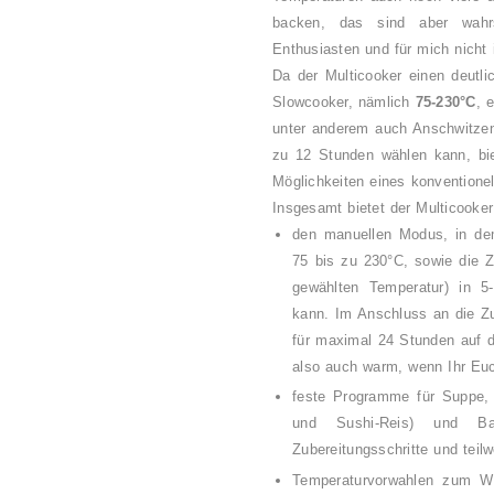
backen, das sind aber wahrs
Enthusiasten und für mich nicht 
Da der Multicooker einen deutli
Slowcooker, nämlich
75-230°C
, 
unter anderem auch Anschwitzen 
zu 12 Stunden wählen kann, biet
Möglichkeiten eines konvention
Insgesamt bietet der Multicooker
den manuellen Modus, in de
75 bis zu 230°C, sowie die Z
gewählten Temperatur) in 5
kann. Im Anschluss an die Zu
für maximal 24 Stunden auf d
also auch warm, wenn Ihr E
feste Programme für Suppe, R
und Sushi-Reis) und Ba
Zubereitungsschritte und teil
Temperaturvorwahlen zum Wa