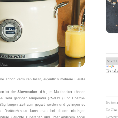
Transla
ame schon vermuten lässt, eigentlich mehrere Geräte
ion ist der
Slowcooker
, d.h., im Multicooker können
ei sehr geringer Temperatur (
75-90°C
) und Energie-
Bruderha
äßig langen Zeitraum gegart werden und gelingen so
De Öko 
h. Darüberhinaus kann man bei diesen niedrigen
Demeter
ndere Gerichte zubereiten und unter anderem sogar