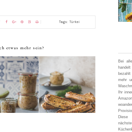
Tags:
Türkei
ch etwas mehr sein?
Bei al
handelt
bezahlt
mehr un
Waschm
Ihr inn
Amazon
woander
Provisi
Diese 
nächst
Küchen