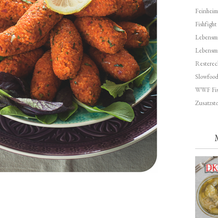
Feinheim
Fishfight
Lebensmit
Lebensm
Resterec
Slowfoo
WWF Fis
Zusatzsto