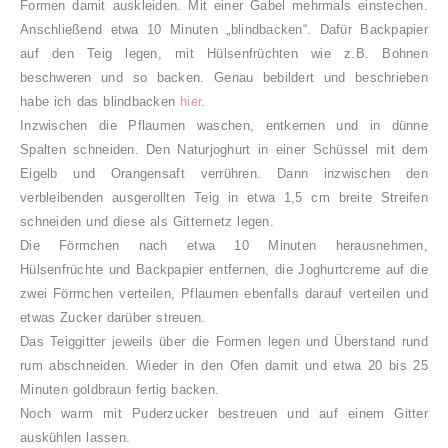
Formen damit auskleiden. Mit einer Gabel mehrmals einstechen.
Anschließend etwa 10 Minuten „blindbacken“. Dafür Backpapier
auf den Teig legen, mit Hülsenfrüchten wie z.B. Bohnen
beschweren und so backen. Genau bebildert und beschrieben
habe ich das blindbacken
hier
.
Inzwischen die Pflaumen waschen, entkernen und in dünne
Spalten schneiden. Den Naturjoghurt in einer Schüssel mit dem
Eigelb und Orangensaft verrühren. Dann inzwischen den
verbleibenden ausgerollten Teig in etwa 1,5 cm breite Streifen
schneiden und diese als Gitternetz legen.
Die Förmchen nach etwa 10 Minuten herausnehmen,
Hülsenfrüchte und Backpapier entfernen, die Joghurtcreme auf die
zwei Förmchen verteilen, Pflaumen ebenfalls darauf verteilen und
etwas Zucker darüber streuen.
Das Teiggitter jeweils über die Formen legen und Überstand rund
rum abschneiden. Wieder in den Ofen damit und etwa 20 bis 25
Minuten goldbraun fertig backen.
Noch warm mit Puderzucker bestreuen und auf einem Gitter
auskühlen lassen.