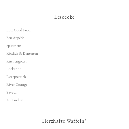
Leseecke
BBC Good Food
Bon Appétit
epicurious
Köstlich & Konsorten
Küchengötter
Lecker.de
Rezeptebuch
River Cottage
Saveur
Zu Tisch in...
Herzhafte Waffeln*