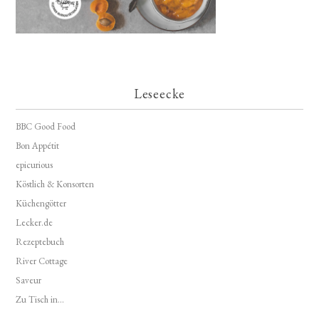
Leseecke
BBC Good Food
Bon Appétit
epicurious
Köstlich & Konsorten
Küchengötter
Lecker.de
Rezeptebuch
River Cottage
Saveur
Zu Tisch in...