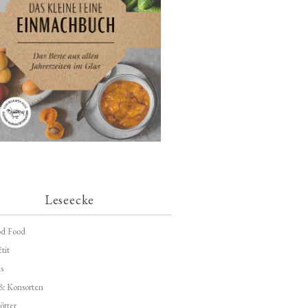
Leseecke
d Food
tit
s
 & Konsorten
ötter