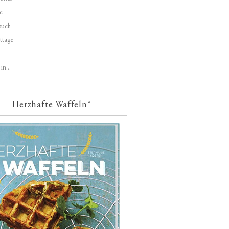
e
buch
ttage
in...
Herzhafte Waffeln*