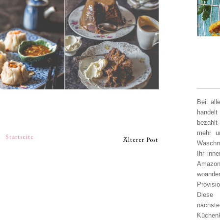
Bei al
handelt
bezahlt
mehr un
Startseite
Älterer Post
Waschm
Ihr inn
Amazon
woander
Provisi
Diese 
nächst
Küchen