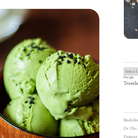
Transla
Bruderha
De Öko 
Demeter