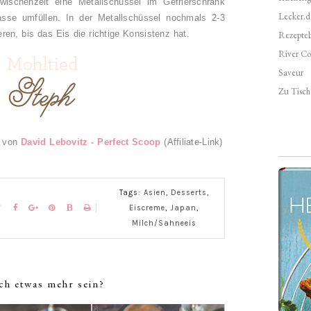
wischenzeit eine Metallschüssel im Gefrierschrank
Lecker.d
masse umfüllen. In der Metallschüssel nochmals 2-3
ren, bis das Eis die richtige Konsistenz hat.
Rezepte
River Co
Saveur
Zu Tisch 
t von
David Lebovitz - Perfect Scoop
(
Affiliate-Link)
Tags:
Asien
,
Desserts
,
Eiscreme
,
Japan
,
Milch/Sahneeis
ch etwas mehr sein?