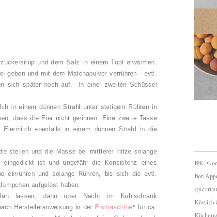
rzuckersirup und dem Salz in einem Topf erwärmen.
l geben und mit dem Matchapulver verrühren - evtl.
n sich später noch auf. In einer zweiten Schüssel
lch in einem dünnen Strahl unter stetigem Rühren in
sen, dass die Eier nicht gerinnen. Eine zweite Tasse
 Eiermilch ebenfalls in einem dünnen Strahl in die
te stellen und die Masse bei mittlerer Hitze solange
 eingedickt ist und ungefähr die Konsistenz eines
BBC Goo
e einrühren und solange Rühren, bis sich die evtl.
Bon Appé
klümpchen aufgelöst haben.
epicuriou
hlen lassen, dann über Nacht im Kühlschrank
Köstlich
nach Herstelleranweisung in der
Eismaschine
* für ca.
Kücheng