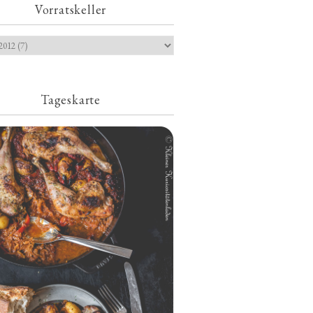
Vorratskeller
Tageskarte
Geschmorte Hähnchenschenkel auf
Paprikakraut und kleinen Kartoffeln