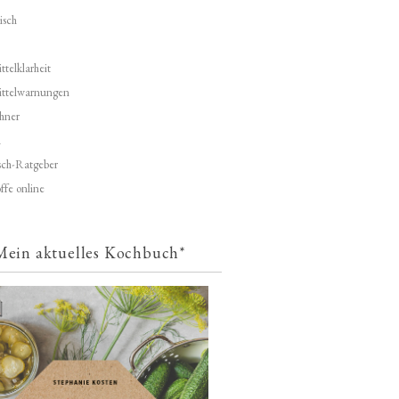
isch
telklarheit
ittelwarnungen
hner
d
ch-Ratgeber
ffe online
Mein aktuelles Kochbuch*