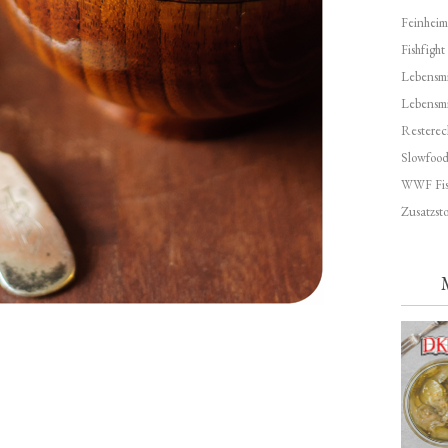
Feinheim
Fishfight
Lebensmit
Lebensm
Resterec
Slowfoo
WWF Fis
Zusatzsto