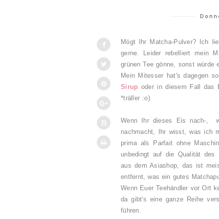
Donne
Mögt Ihr Matcha-Pulver? Ich l
gerne. Leider rebelliert mein
grünen Tee gönne, sonst würde e
Mein Mitesser hat's dagegen so
Sirup
oder in diesem Fall das E
*träller :o)
Wenn Ihr dieses Eis nach-, was
nachmacht, Ihr wisst, was ich 
prima als Parfait ohne Maschi
unbedingt auf die Qualität des 
aus dem Asiashop, das ist meis
entfernt, was ein gutes Matchap
Wenn Euer Teehändler vor Ort ke
da gibt's eine ganze Reihe vers
führen.