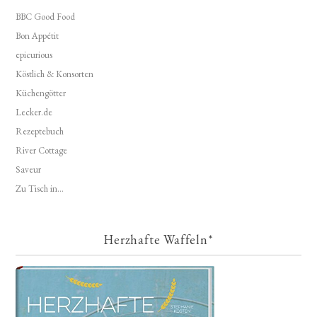
BBC Good Food
Bon Appétit
epicurious
Köstlich & Konsorten
Küchengötter
Lecker.de
Rezeptebuch
River Cottage
Saveur
Zu Tisch in...
Herzhafte Waffeln*