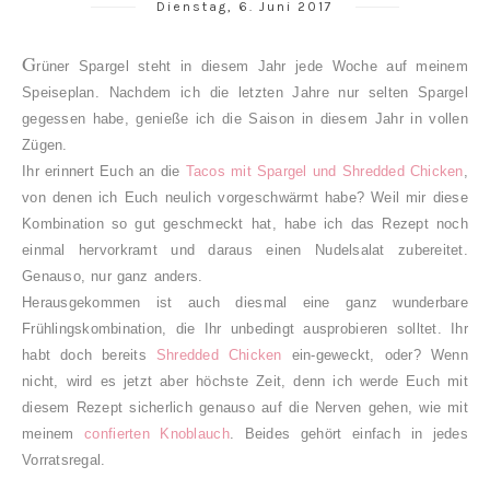
Dienstag, 6. Juni 2017
G
rüner Spargel steht in diesem Jahr jede Woche auf meinem
Speiseplan. Nachdem ich die letzten Jahre nur selten Spargel
gegessen habe, genieße ich die Saison in diesem Jahr in vollen
Zügen.
Ihr erinnert Euch an die
Tacos mit Spargel und Shredded Chicken
,
von denen ich Euch neulich vorgeschwärmt habe? Weil mir diese
Kombination so gut geschmeckt hat, habe ich das Rezept noch
einmal hervor
kramt und daraus einen Nudelsalat zubereitet.
Genauso, nur ganz anders.
Herausgekommen ist auch diesmal eine ganz wunderbare
Frühlingskombination, die Ihr unbedingt ausprobieren solltet. Ihr
habt doch bereits
Shredded Chicken
ein-geweckt, oder? Wenn
nicht, wird es jetzt aber höchste Zeit, denn ich werde Euch mit
diesem Rezept sicherlich genauso auf die Nerven gehen, wie mit
meinem
confierten Knoblauch
. Beides gehört einfach in jedes
Vorratsregal.