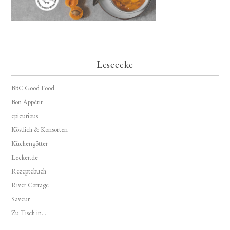
Leseecke
BBC Good Food
Bon Appétit
epicurious
Köstlich & Konsorten
Küchengötter
Lecker.de
Rezeptebuch
River Cottage
Saveur
Zu Tisch in...