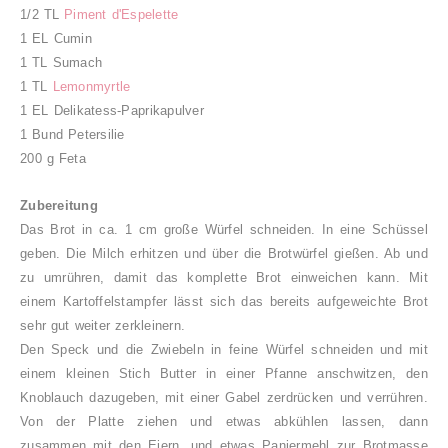
1/2 TL
Piment d'Espelette
1 EL Cumin
1 TL Sumach
1 TL
Lemonmyrtle
1 EL Delikatess-Paprikapulver
1 Bund Petersilie
200 g Feta
Zubereitung
Das Brot in ca. 1 cm große Würfel schneiden. In eine Schüssel
geben. Die Milch erhitzen und über die Brotwürfel gießen. Ab und
zu umrühren, damit das komplette Brot einweichen kann. Mit
einem Kartoffelstampfer lässt sich das bereits aufgeweichte Brot
sehr gut weiter zerkleinern.
Den Speck und die Zwiebeln in feine Würfel schneiden und mit
einem kleinen Stich Butter in einer Pfanne anschwitzen, den
Knoblauch dazugeben, mit einer Gabel zerdrücken und verrühren.
Von der Platte ziehen und etwas abkühlen lassen, dann
zusammen mit den Eiern, und etwas Paniermehl zur Brotmasse