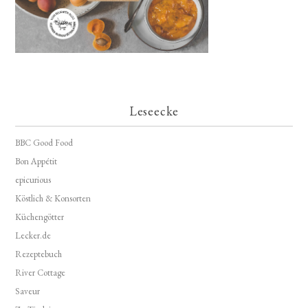
Leseecke
BBC Good Food
Bon Appétit
epicurious
Köstlich & Konsorten
Küchengötter
Lecker.de
Rezeptebuch
River Cottage
Saveur