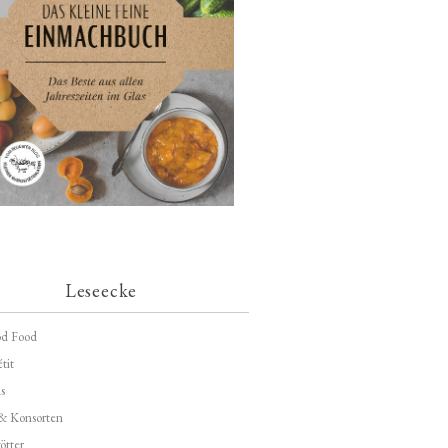
Leseecke
d Food
tit
s
 & Konsorten
ötter