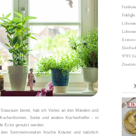
Feinheim
Fishfight
Lebensmit
Lebensm
Resterec
Slowfoo
WWF Fis
Zusatzsto
el Stauraum bietet, hab ich Vieles an den Wänden und
 Kuchenformen, Siebe und andere Küchenhelfer - in
ede Ecke genutzt werden.
 den Sommermonaten frische Kräuter und natürlich