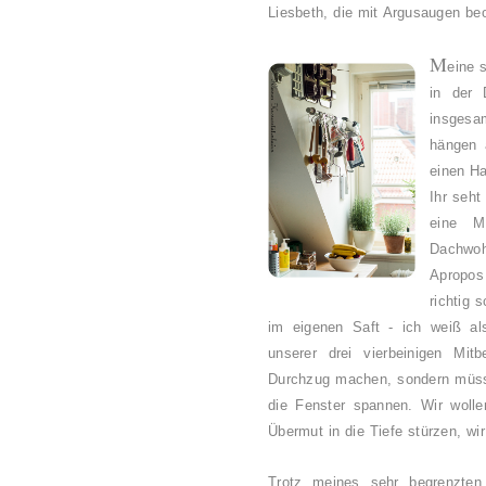
Liesbeth, die mit Argusaugen be
M
eine 
in der 
insgesa
hängen a
einen H
Ihr seht
eine M
Dachwoh
Apropos
richtig 
im eigenen Saft - ich weiß al
unserer drei vierbeinigen Mit
Durchzug machen, sondern müss
die Fenster spannen. Wir wolle
Übermut in die Tiefe stürzen, wi
Trotz meines sehr begrenzten