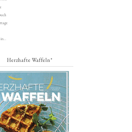
e
buch
ttage
in...
Herzhafte Waffeln*