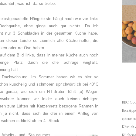
obachtet, was ich da so treibe.
selbstgebastelte Hängeleiste hängt nach wie vor links
Dachgaube, ohne ginge auch gar nichts. Da ich
mt nur 3 Schubladen in der gesamten Küche habe,
n dieser Leiste so ziemlich alle Küchenhelfer, die
aken oder ne Öse haben.
 auf dem Bild links, dass in meiner Küche auch noch
enge Platz durch die olle Schräge wegfällt,
nung halt.
 Dachwohnung. Im Sommer haben wir es hier so
schön kuschelig und schmoren sprichwörtlich bei 40°C
so genau, wie sich ein NT-Braten fühlt ;o) Wegen
bewohner können wir leider auch keinen richtigen
BBC Goo
en zum Lüften mit Katzennetz bezogene Rahmen in
Bon Appé
n ja nicht, dass sich die drei in einem Anflug von
epicuriou
r wohnen schließlich im 4. Stock...
Köstlich
Kücheng
 Arbeits- und Stauraumes