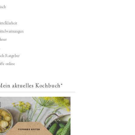
isch
telklarheit
ittelwarnungen
hner
d
ch-Ratgeber
ffe online
Mein aktuelles Kochbuch*