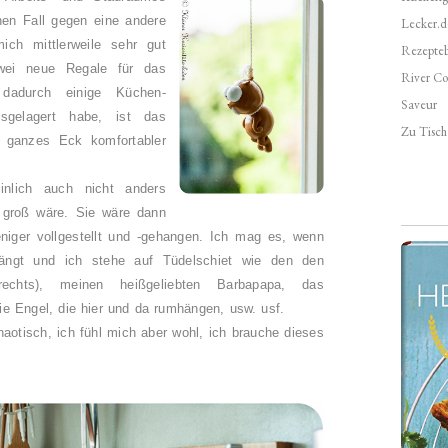
en Fall gegen eine andere
Lecker.d
ich mittlerweile sehr gut
Rezepte
zwei neue Regale für das
River Co
 dadurch einige Küchen-
Saveur
usgelagert habe, ist das
Zu Tisch 
 ganzes Eck komfortabler
nlich auch nicht anders
 groß wäre. Sie wäre dann
eniger vollgestellt und -gehangen. Ich mag es, wenn
hängt und ich stehe auf Tüdelschiet wie den den
rechts), meinen heißgeliebten Barbapapa, das
ie Engel, die hier und da rumhängen, usw. usf.
chaotisch, ich fühl mich aber wohl, ich brauche dieses