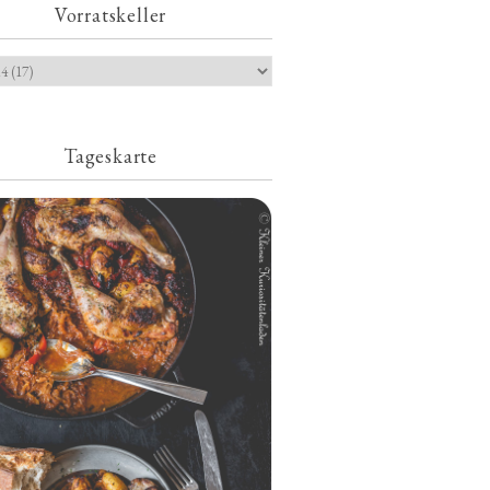
Vorratskeller
Tageskarte
Geschmorte Hähnchenschenkel auf
Paprikakraut und kleinen Kartoffeln