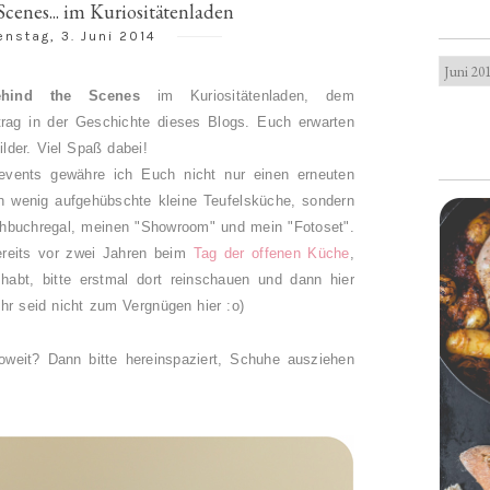
cenes... im Kuriositätenladen
enstag, 3. Juni 2014
ehind the Scenes
im Kuriositätenladen, dem
trag in der Geschichte dieses Blogs. Euch erwarten
lder. Viel Spaß dabei!
events gewähre ich Euch nicht nur einen erneuten
in wenig aufgehübschte kleine Teufelsküche, sondern
hbuchregal, meinen "Showroom" und mein "Fotoset".
ereits vor zwei Jahren beim
Tag der offenen Küche
,
abt, bitte erstmal dort reinschauen und dann hier
hr seid nicht zum Vergnügen hier :o)
 soweit? Dann bitte hereinspaziert, Schuhe ausziehen
!