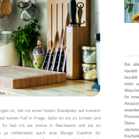
Bei al
handelt
bezahlt
mehr un
Waschm
Ihr inn
Amazon
woander
ogen ist, hat sie einen festen Standplatz auf meinem
Provisi
f keinen Fall in Frage, dafür ist sie zu schwer und
Diese 
 So hab ich sie immer in Reichweite und sie ist
nächst
ich ja mittlerweile auch eine Menge Zubehör für
Küchen