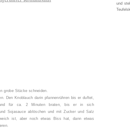
und ste
Teufelsk
in grobe Stücke schneiden.
n. Den Knoblauch darin pfannenrühren bis er duftet,
nd für ca. 2 Minuten braten, bis er in sich
und Sojasauce ablöschen und mit Zucker und Salz
weich ist, aber noch etwas Biss hat, dann etwas
eren.