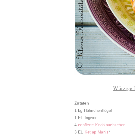
Würzige 
Zutaten
1 kg Hähnchenflügel
1 EL Ingwer
4
confierte Knoblauchzehen
3 EL
Ketjap Manis
*