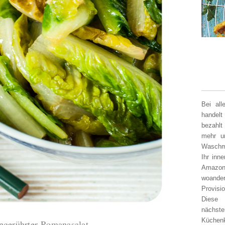
Bei al
handelt
bezahlt
mehr un
Waschm
Ihr inn
Amazon
woander
Provisi
Diese 
nächst
Küchen
ngerührter Romanasalat