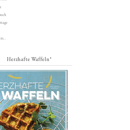
e
buch
ttage
in...
Herzhafte Waffeln*