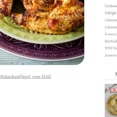
Feinheim
Fishfight
Lebensmit
Lebensm
Resterec
Slowfoo
WWF Fis
Zusatzsto
Hähnchenflügel vom Grill