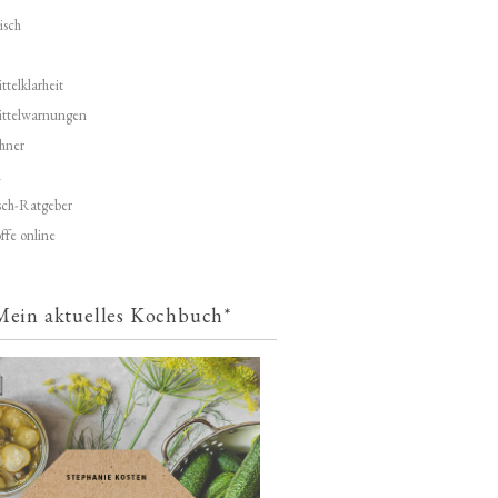
isch
telklarheit
ittelwarnungen
hner
d
ch-Ratgeber
ffe online
Mein aktuelles Kochbuch*