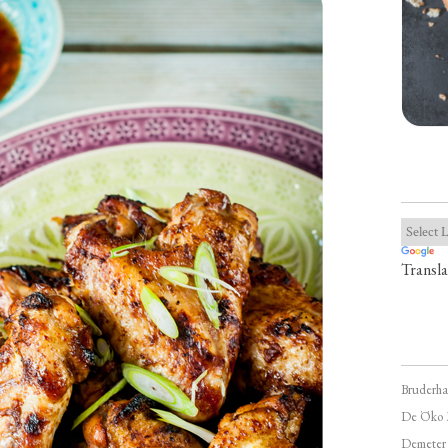
Transla
Bruderha
De Öko 
Demeter