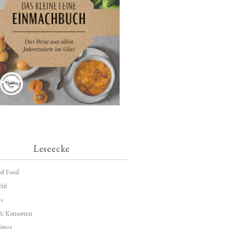
Leseecke
d Food
tit
s
 & Konsorten
ötter