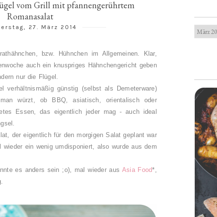
ügel vom Grill mit pfannengerührtem
Romanasalat
erstag, 27. März 2014
Brathähnchen, bzw. Hühnchen im Allgemeinen. Klar,
nwoche auch ein knuspriges Hähnchengericht geben
dern nur die Flügel.
l verhältnismäßig günstig (selbst als Demeterware)
man würzt, ob BBQ, asiatisch, orientalisch oder
tetes Essen, das eigentlich jeder mag - auch ideal
gsel.
at, der eigentlich für den morgigen Salat geplant war
l wieder ein wenig umdisponiert, also wurde aus dem
nte es anders sein ;o), mal wieder aus
Asia Food
*,
g.