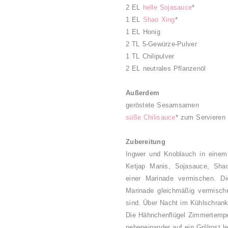
2 EL
helle Sojasauce
*
1 EL
Shao Xing
*
1 EL Honig
2 TL 5-Gewürze-Pulver
1 TL Chilipulver
2 EL neutrales Pflanzenöl
Außerdem
geröstete Sesamsamen
süße Chilisauce
* zum Servieren
Zubereitung
Ingwer und Knoblauch in einem
Ketjap Manis, Sojasauce, Shao
einer Marinade vermischen. D
Marinade gleichmäßig vermisch
sind. Über Nacht im Kühlschrank
Die Hähnchenflügel Zimmertemp
nebeneinander auf ein Grillrost 