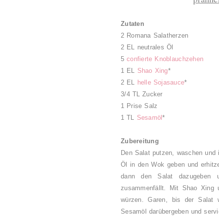
Zutaten
2 Romana Salatherzen
2 EL neutrales Öl
5
confierte Knoblauchzehen
1 EL
Shao Xing
*
2 EL
helle Sojasauce
*
3/4 TL Zucker
1 Prise Salz
1 TL
Sesamöl
*
Zubereitung
Den Salat putzen, waschen und 
Öl in den Wok geben und erhitze
dann den Salat dazugeben u
zusammenfällt. Mit Shao Xing 
würzen. Garen, bis der Salat 
Sesamöl darübergeben und servi