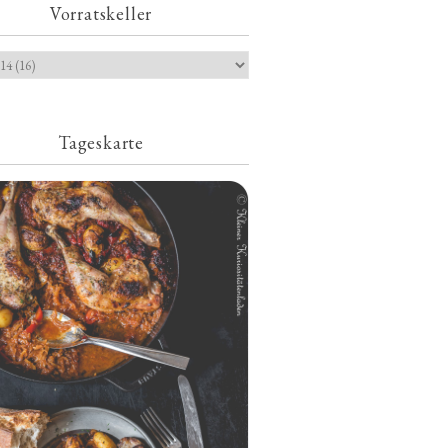
Vorratskeller
Tageskarte
Geschmorte Hähnchenschenkel auf
Paprikakraut und kleinen Kartoffeln