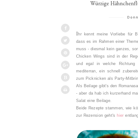
Würzige Hähnchenfl
Donn
I
hr kennt meine Vorliebe für 
dass es im Rahmen einer Theme
muss - diesmal kein ganzes, son
Chicken Wings sind in der Rege
und egal in welche Richtung 
mediterran, ein schnell zuberei
zum Picknicken als Party-Mitbrin
Als Beilage gibt's den Romanasal
- aber da hab ich kurzerhand ma
Salat eine Beilage.
Beide Rezepte stammen, wie kön
zur Rezension geht's
hier
entlan