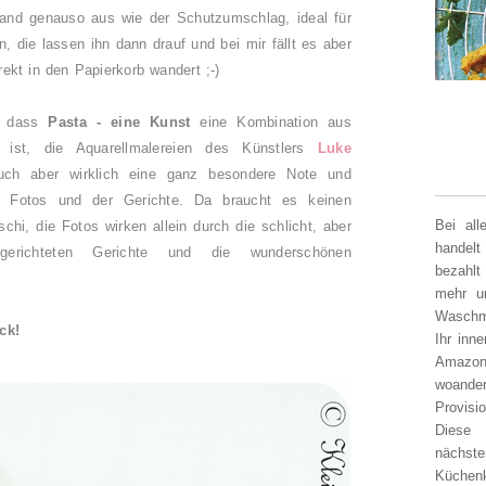
and genauso aus wie der Schutzumschlag, ideal für
 die lassen ihn dann drauf und bei mir fällt es aber
rekt in den Papierkorb wandert ;-)
n, dass
Pasta - eine Kunst
eine Kombination aus
 ist, die Aquarellmalereien des Künstlers
Luke
ch aber wirklich eine ganz besondere Note und
er Fotos und der Gerichte. Da braucht es keinen
Bei al
hi, die Fotos wirken allein durch die schlicht, aber
handelt
erichteten Gerichte und die wunderschönen
bezahlt
m.
mehr un
Waschm
eck!
Ihr inn
Amazon
woander
Provisi
Diese 
nächst
Küchen