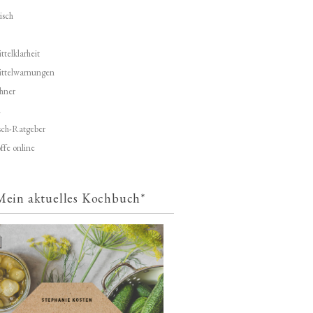
isch
telklarheit
ittelwarnungen
hner
d
ch-Ratgeber
ffe online
Mein aktuelles Kochbuch*