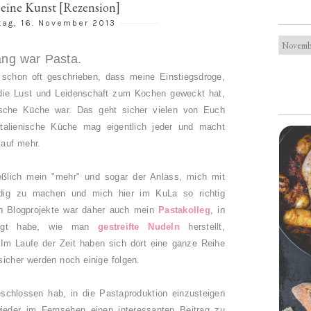
- eine Kunst [Rezension]
ag, 16. November 2013
ang war Pasta.
 schon oft geschrieben, dass meine Einstiegsdroge,
 die Lust und Leidenschaft zum Kochen geweckt hat,
nische Küche war. Das geht sicher vielen von Euch
talienische Küche mag eigentlich jeder und macht
t auf mehr.
ßlich mein "mehr" und sogar der Anlass, mich mit
dig zu machen und mich hier im KuLa so richtig
en Blogprojekte war daher auch mein
Pastakolleg
, in
zeigt habe, wie man
gestreifte Nudeln
herstellt,
 Im Laufe der Zeit haben sich dort eine ganze Reihe
icher werden noch einige folgen.
schlossen hab, in die Pastaproduktion einzusteigen
wieder im Fernsehen einen interessanten Beitrag zu