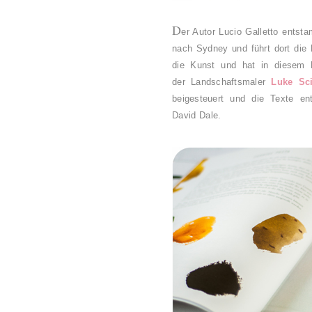
D
er Autor Lucio Galletto entst
nach Sydney und führt dort die F
die Kunst und hat in diesem B
der
Landschaftsmaler
Luke Sci
beigesteuert und d
ie Texte en
David Dale.