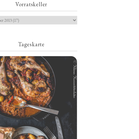
Vorratskeller
Tageskarte
Geschmorte Hähnchenschenkel auf
Paprikakraut und kleinen Kartoffeln