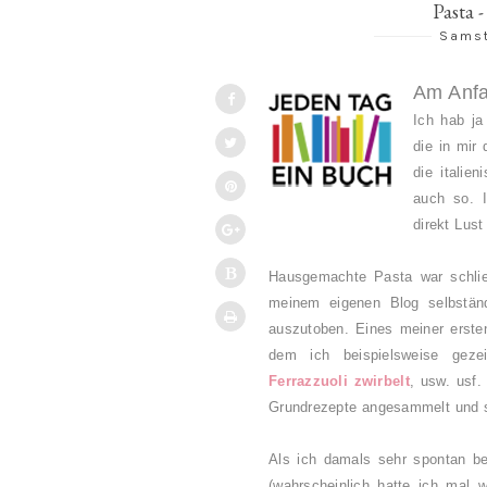
Pasta 
Samst
A
m Anf
Ich hab ja
die in mir
die italie
auch so. I
direkt Lus
Hausgemachte Pasta war schlie
meinem eigenen Blog selbstän
auszutoben. Eines meiner erst
dem ich beispielsweise ge
Ferrazzuoli zwirbelt
, usw. usf.
Grundrezepte angesammelt und s
Als ich damals sehr spontan be
(wahrscheinlich hatte ich mal 