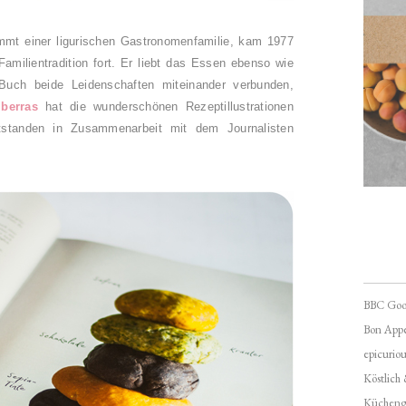
ammt einer ligurischen Gastronomenfamilie, kam 1977
amilientradition fort. Er liebt das Essen ebenso wie
uch beide Leidenschaften miteinander verbunden,
berras
hat die wunderschönen Rezeptillustrationen
tstanden in Zusammenarbeit mit dem Journalisten
BBC Goo
Bon Appé
epicuriou
Köstlich
Kücheng