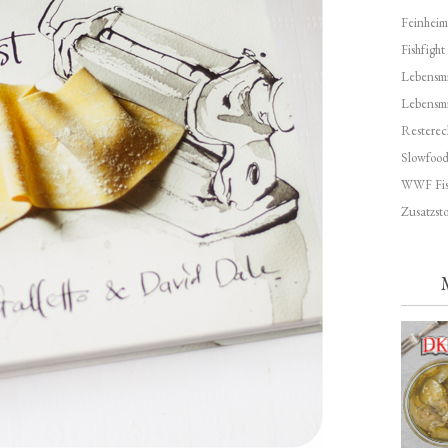
Feinheim
Fishfight
Lebensmit
Lebensm
Resterec
Slowfoo
WWF Fis
Zusatzsto