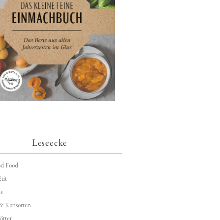
Leseecke
d Food
tit
s
 & Konsorten
ötter