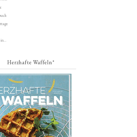
e
buch
ttage
in...
Herzhafte Waffeln*