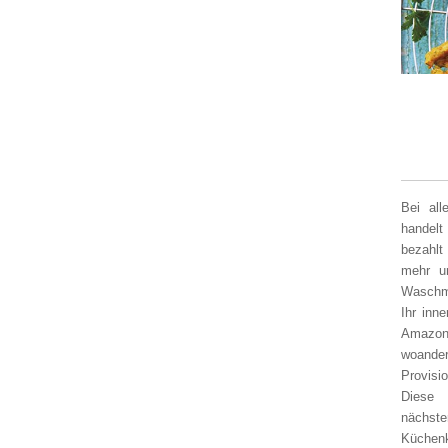
Bei al
handelt
bezahlt
mehr un
Waschm
Ihr inn
Amazon
woander
Provisi
Diese 
nächst
Küchen