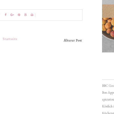
Startseite
Älterer Post
BBC Goo
Bon Appé
epicuriou
Köstlich
Kücheng