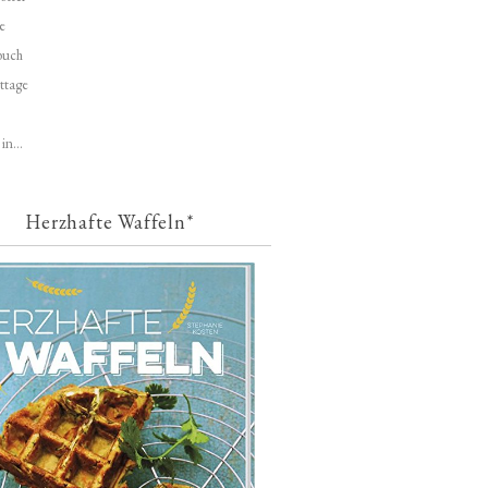
e
buch
ttage
in...
Herzhafte Waffeln*