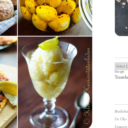
Transla
Bruderha
De Öko 
Demeter