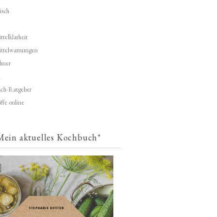
isch
telklarheit
ittelwarnungen
hner
d
ch-Ratgeber
ffe online
Mein aktuelles Kochbuch*