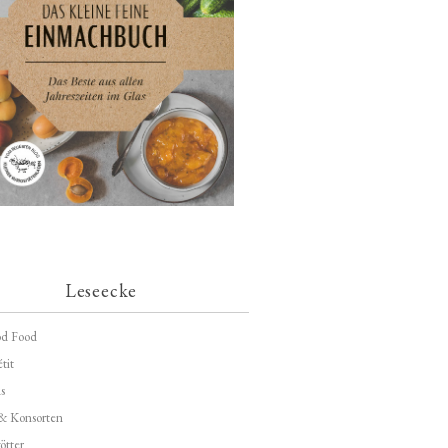
Leseecke
d Food
tit
s
 & Konsorten
ötter