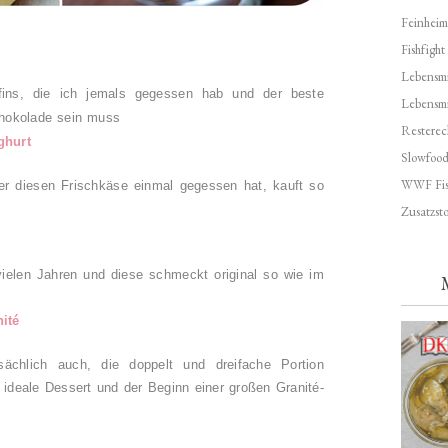
Feinheim
Fishfight
Lebensmit
ffins, die ich jemals gegessen hab und der beste
Lebensm
hokolade sein muss
Resterec
ghurt
Slowfoo
WWF Fis
r diesen Frischkäse einmal gegessen hat, kauft so
Zusatzsto
ielen Jahren und diese schmeckt original so wie im
ité
ächlich auch, die doppelt und dreifache Portion
 ideale Dessert und der Beginn einer großen Granité-