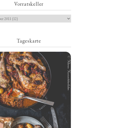
Vorratskeller
Tageskarte
Geschmorte Hähnchenschenkel auf
Paprikakraut und kleinen Kartoffeln