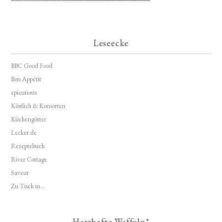
Leseecke
BBC Good Food
Bon Appétit
epicurious
Köstlich & Konsorten
Küchengötter
Lecker.de
Rezeptebuch
River Cottage
Saveur
Zu Tisch in...
Herzhafte Waffeln*