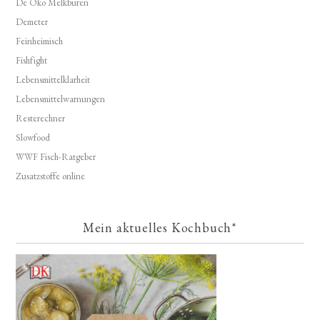
De Öko Melkburen
Demeter
Feinheimisch
Fishfight
Lebensmittelklarheit
Lebensmittelwarnungen
Resterechner
Slowfood
WWF Fisch-Ratgeber
Zusatzstoffe online
Mein aktuelles Kochbuch*