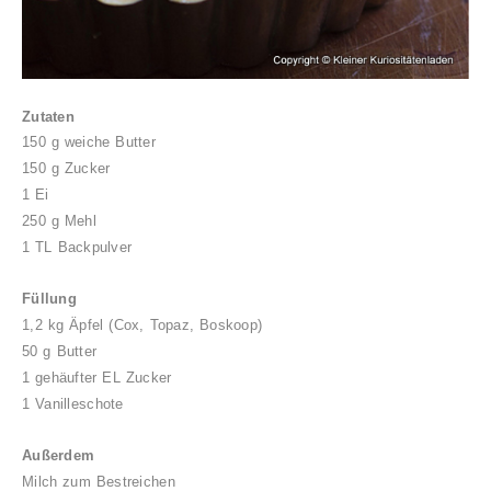
Zutaten
150 g weiche Butter
150 g Zucker
1 Ei
250 g Mehl
1 TL Backpulver
Füllung
1,2 kg Äpfel (Cox, Topaz, Boskoop)
50 g Butter
1 gehäufter EL Zucker
1 Vanilleschote
Außerdem
Milch zum Bestreichen