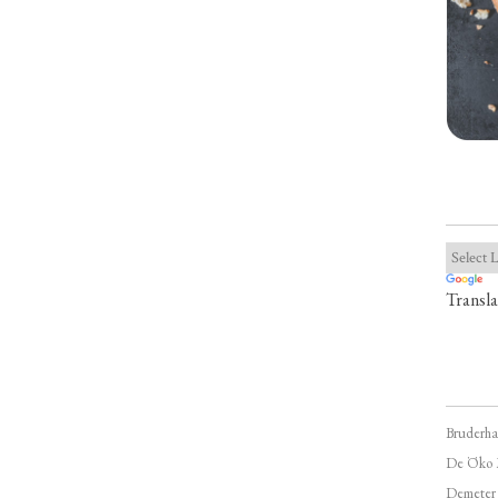
Transla
Bruderha
De Öko 
Demeter