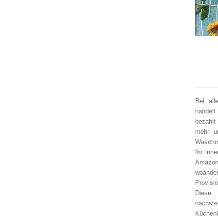
Bei al
handelt
bezahlt
mehr un
Waschm
Ihr inn
Amazon
woander
Provisi
Diese 
nächst
Küchen