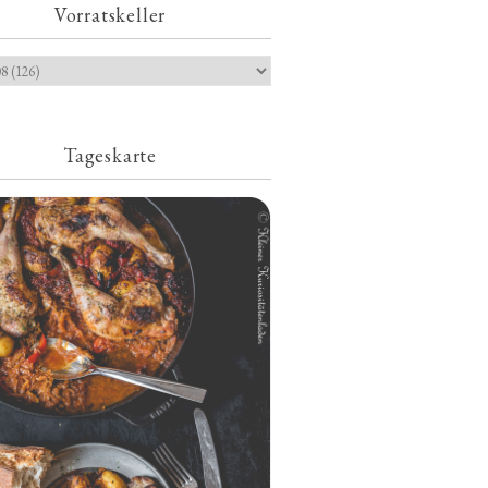
Vorratskeller
Tageskarte
Geschmorte Hähnchenschenkel auf
Paprikakraut und kleinen Kartoffeln