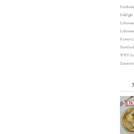
Feinheim
Fishfight
Lebensmit
Lebensm
Resterec
Slowfoo
WWF Fis
Zusatzsto