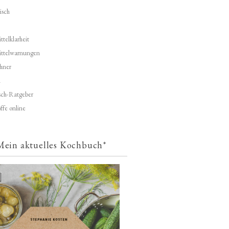
isch
telklarheit
ittelwarnungen
hner
d
ch-Ratgeber
ffe online
Mein aktuelles Kochbuch*