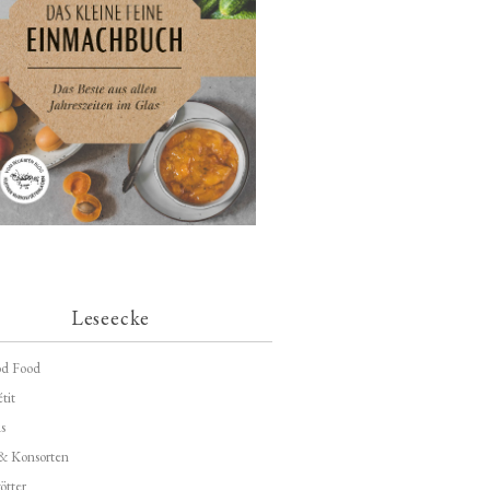
Leseecke
d Food
tit
s
 & Konsorten
ötter