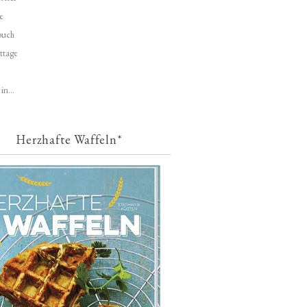
e
buch
ttage
in...
Herzhafte Waffeln*