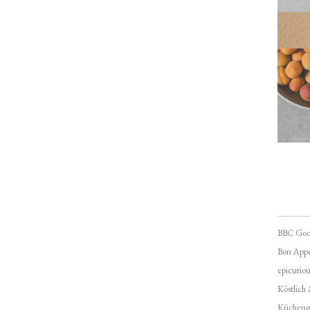
BBC Goo
Bon Appé
epicuriou
Köstlich
Kücheng