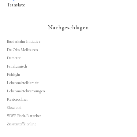
Translate
Nachgeschlagen
Bruderhahn Initiative
De Öko Melkburen
Demeter
Feinheimisch
Fishfight
Lebensmittelklarheit
Lebensmittelwarnungen
Resterechner
Slowfood
WWF Fisch-Ratgeber
Zusatzstoffe online