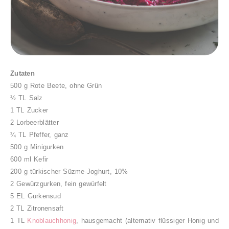
Zutaten
500 g Rote Beete, ohne Grün
½ TL Salz
1 TL Zucker
2 Lorbeerblätter
¼ TL Pfeffer, ganz
500 g Minigurken
600 ml Kefir
200 g türkischer Süzme-Joghurt, 10%
2 Gewürzgurken, fein gewürfelt
5 EL Gurkensud
2 TL Zitronensaft
1 TL
Knoblauchhonig
, hausgemacht (alternativ flüssiger Honig und