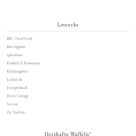
Leseecke
BBC Good Food
Bon Appétit
epicurious
Köstlich & Konsorten
Küchengötter
Lecker.de
Rezeptebuch
River Cottage
Saveur
Zu Tisch in...
Herzhafte Waffeln*