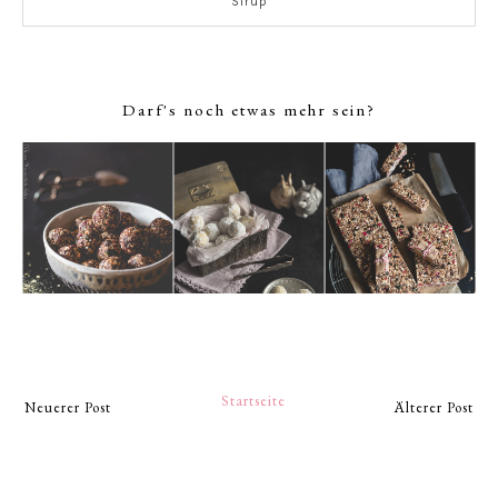
Sirup
Darf's noch etwas mehr sein?
Startseite
Neuerer Post
Älterer Post