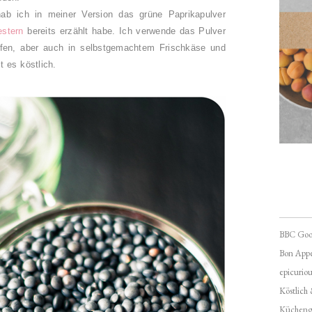
hab ich in meiner Version das grüne Paprikapulver
estern
bereits erzählt habe. Ich verwende das Pulver
pfen, aber auch in selbstgemachtem Frischkäse und
t es köstlich.
BBC Goo
Bon Appé
epicuriou
Köstlich
Kücheng