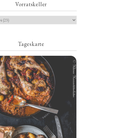
Vorratskeller
Tageskarte
Geschmorte Hähnchenschenkel auf
Paprikakraut und kleinen Kartoffeln