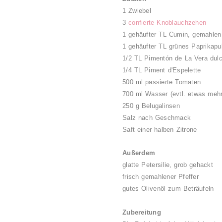
1 Zwiebel
3
confierte Knoblauchzehen
1 gehäufter TL Cumin, gemahle
1 gehäufter TL grünes Paprikapu
1/2 TL
Pimentón de La Vera dul
1/4 TL Piment d'Espelette
500 ml passierte Tomaten
700 ml Wasser (evtl. etwas mehr,
250 g Belugalinsen
Salz nach Geschmack
Saft einer halben Zitrone
Außerdem
glatte Petersilie, grob gehackt
frisch gemahlener Pfeffer
gutes Olivenöl zum Beträufeln
Zubereitung