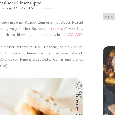
ntalische Linsensuppe
enstag, 27. Mai 2014
liegen mit einer Klappe. Zum einen ist dieses Rezept
nntag
vorgestellten Kochbuch
Tina kocht
* von Tina
e ich es hiermit zum ersten offiziellen
VIOLAS'
*-
ten meiner Rezepte VIOLAS'-Rezepte, da ein Großteil
 dort stammt, heute mach ich es aber offiziell.
Vera dulce,
Piment d'Espelette, Cumin und
grünes
S'
;o)