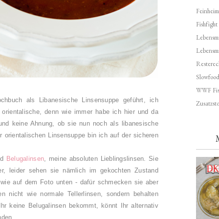
Feinheim
Fishfight
Lebensmit
Lebensm
Resterec
Slowfoo
WWF Fis
chbuch als Libanesische Linsensuppe geführt, ich
Zusatzsto
orientalische, denn wie immer habe ich hier und da
und keine Ahnung, ob sie nun noch als libanesische
 orientalischen Linsensuppe bin ich auf der sicheren
nd
Belugalinsen
, meine absoluten Lieblingslinsen. Sie
er, leider sehen sie nämlich im gekochten Zustand
wie auf dem Foto unten - dafür schmecken sie aber
n nicht wie normale Tellerlinsen, sondern behalten
r keine Belugalinsen bekommt, könnt Ihr alternativ
nden.