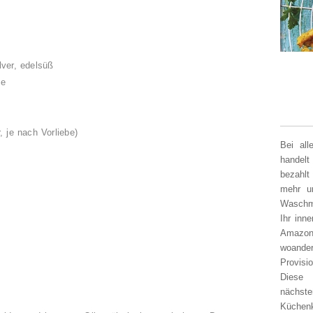
n
lver, edelsüß
ce
 je nach Vorliebe)
Bei al
handelt
bezahlt
mehr un
Waschm
Ihr inn
Amazon
woander
Provisi
Diese 
nächst
Küchen