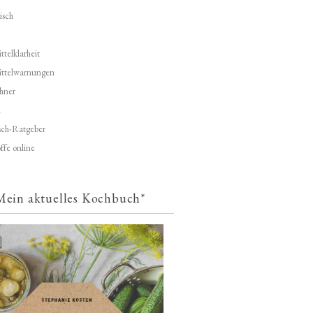
isch
telklarheit
ittelwarnungen
hner
d
ch-Ratgeber
ffe online
Mein aktuelles Kochbuch*