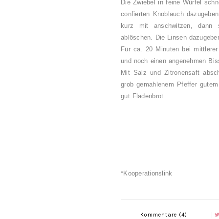
Die Zwiebel in feine Würfel sch
confierten Knoblauch dazugeben
kurz mit anschwitzen, dann 
ablöschen. Die Linsen dazugebe
Für ca. 20 Minuten bei mittlere
und noch einen angenehmen Bi
Mit Salz und Zitronensaft absc
grob gemahlenem Pfeffer gutem 
gut Fladenbrot.
*Kooperationslink
Kommentare (4)