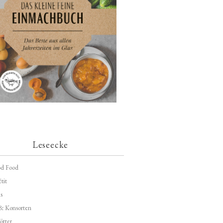
Leseecke
d Food
tit
s
 & Konsorten
ötter