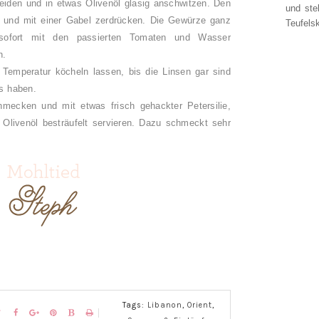
neiden und in etwas Olivenöl glasig anschwitzen. Den
und ste
 und mit einer Gabel zerdrücken. Die Gewürze ganz
Teufelsk
sofort mit den passierten Tomaten und Wasser
n.
r Temperatur köcheln lassen, bis die Linsen gar sind
ss haben.
hmecken und mit etwas frisch gehackter Petersilie,
Olivenöl besträufelt servieren. Dazu schmeckt sehr
Tags:
Libanon
,
Orient
,