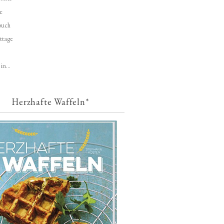
e
buch
ttage
in...
Herzhafte Waffeln*