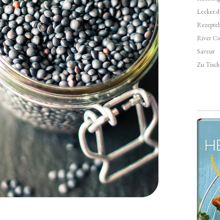
Lecker.d
Rezepte
River Co
Saveur
Zu Tisch 