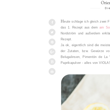
Orie
Di
H
eute schlage ich gleich zwei F
das 1. Rezept aus dem
am So
Nordström und außerdem erklär
Rezept.
Ja ok, eigentlich sind die meis
der Zutaten, bzw. Gewürze von
Belugalinsen,
Pimentón de La 
Paprikapulver
- alles von VIOLA