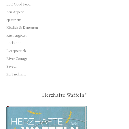
BBC Good Food
Bon Appétit
epicurious
Köstlich & Konsorten
Küchengötter
Lecker.de
Rezeptebuch
River Cottage
Saveur
Zu Tisch in...
Herzhafte Waffeln*