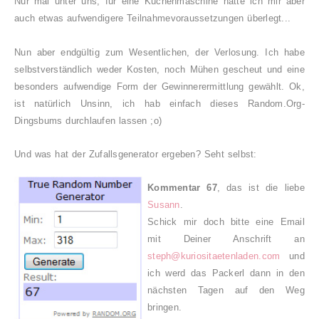
Nur mal unter uns, für eine Küchenmaschine hätte ich mir aber
auch etwas aufwendigere Teilnahmevoraussetzungen überlegt...
Nun aber endgültig zum Wesentlichen, der Verlosung. Ich habe
selbstverständlich weder Kosten, noch Mühen gescheut und eine
besonders aufwendige Form der Gewinnerermittlung gewählt. Ok,
ist natürlich Unsinn, ich hab einfach dieses Random.Org-
Dingsbums durchlaufen lassen ;o)
Und was hat der Zufallsgenerator ergeben? Seht selbst:
Kommentar 67
, das ist die liebe
Susann
.
Schick mir doch bitte eine Email
mit Deiner Anschrift an
steph@kuriositaetenladen.com
und
ich werd das Packerl dann in den
nächsten Tagen auf den Weg
bringen.